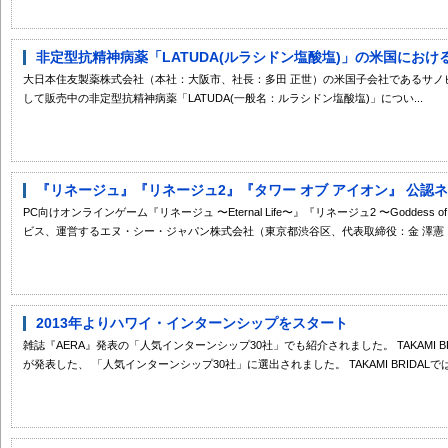
非定型抗精神病薬「LATUDA(ルラシドン塩酸塩)」の米国における双
大日本住友製薬株式会社（本社：大阪市、社長：多田 正世）の米国子会社であるサノ
して販売中の非定型抗精神病薬「LATUDA(一般名：ルラシドン塩酸塩)」につい...
『リネージュ』『リネージュ2』『タワー オブ アイオン』 公認ネッ
PC向けオンラインゲーム『リネージュ 〜Eternal Life〜』『リネージュ2 〜Goddess of Des
ビス、運営するエヌ・シー・ジャパン株式会社（東京都渋谷区、代表取締役：金 澤憲（キ
2013年よりハワイ・インターンシップをスタート
雑誌『AERA』発表の「人気インターンシップ30社」でも紹介されました。 TAKAMI BR
が発表した、 「人気インターンシップ30社」に選出されました。 TAKAMI BRIDALでは、2