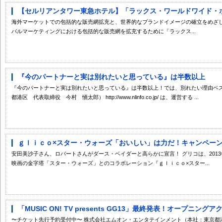
【セルリアンタワー東急ホテル】「ラックス・ワールドワイド・ホテ
海外マーケットでの包括的な販売網拡充と、世界的なブランドイメージの確立をめざし
バルマーケティングにおける包括的な販売網を拡充するために「ラックス...
『今のパートナーと実は別れたいと思っている』は半数以上
『今のパートナーと実は別れたいと思っている』は半数以上！では、別れたい理由ベス
都港区 代表取締役 今村 愼太郎） http://www.nlinfo.co.jp/ は、運営する ...
ｇｌｉｃｏ×スター・ウォーズ「おいしい」は力だ！キャンペーン 20
安田美沙子さん、ロバートさんがダース・ベイダーと高らかに宣言！ グリコは、2013年
映画の金字塔「スター・ウォーズ」とのコラボレーション『ｇｌｉｃｏ×スター...
「MUSIC ON! TV presents GG13」最終発表！オープニン
〜チケット先行予約受付中〜 株式会社エムオン・エンタテインメント（本社：東京都