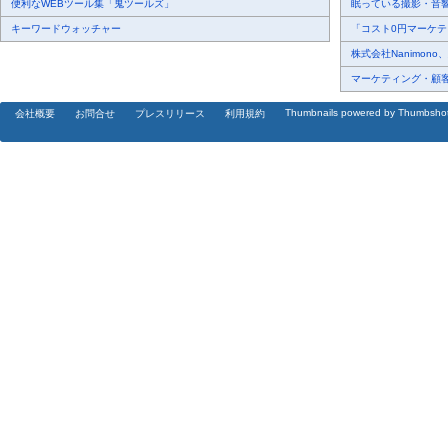
便利なWEBツール集「鬼ツールズ」
眠っている撮影・音響・
キーワードウォッチャー
「コスト0円マーケティ
株式会社Nanimono
マーケティング・顧客・
Thumbnails powered by Thumbsho
会社概要
お問合せ
プレスリリース
利用規約