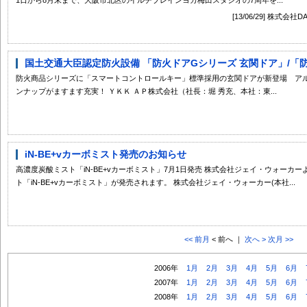
[13/06/29] 株式
国土交通大臣認定防火設備 「防火ドアGシリーズ 玄関ドア」/「防火
防火商品シリーズに「スマートコントロールキー」標準採用の玄関ドアが新登場 アル
ンナップがますます充実！ ＹＫＫ ＡＰ株式会社（社長：堀 秀充、本社：東...
iN-BE+vカーボミスト発売のお知らせ
高濃度炭酸ミスト「iN-BE+vカーボミスト」7月1日発売 株式会社ジェイ・ウォーカー
ト「iN-BE+vカーボミスト」が発売されます。 株式会社ジェイ・ウォーカー(本社...
<< 前月
< 前へ ｜
次へ >
次月 >>
2006年
1月
2月
3月
4月
5月
6月
2007年
1月
2月
3月
4月
5月
6月
2008年
1月
2月
3月
4月
5月
6月