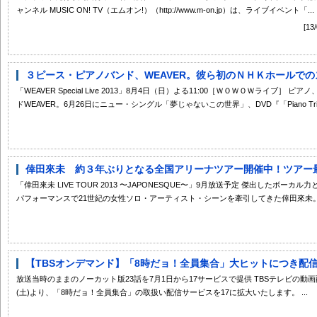
ャンネル MUSIC ON! TV（エムオン!）（http://www.m-on.jp）は、ライブイベント「...
[1
３ピース・ピアノバンド、WEAVER。彼ら初のＮＨＫホールでのス
「WEAVER Special Live 2013」8月4日（日）よる11:00［ＷＯＷＯＷライブ
ドWEAVER。6月26日にニュー・シングル「夢じゃないこの世界」、DVD『「Piano Trio Per
倖田來未 約３年ぶりとなる全国アリーナツアー開催中！ツアー最終
「倖田來未 LIVE TOUR 2013 〜JAPONESQUE〜」9月放送予定 傑出したボ
パフォーマンスで21世紀の女性ソロ・アーティスト・シーンを牽引してきた倖田來未。 2
【TBSオンデマンド】「8時だョ！全員集合」大ヒットにつき配
放送当時のままのノーカット版23話を7月1日から17サービスで提供 TBSテレビの動
(土)より、「8時だョ！全員集合」の取扱い配信サービスを17に拡大いたします。 ...