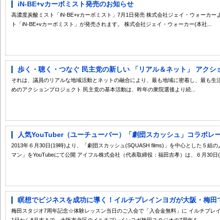
iN-BE+vカーボミスト発売のお知らせ
高濃度炭酸ミスト「iN-BE+vカーボミスト」7月1日発売 株式会社ジェイ・ウォーカー
ト「iN-BE+vカーボミスト」が発売されます。 株式会社ジェイ・ウォーカー(本社...
歩く・聴く・つなぐ 民主党の新しい 「リアル＆ネット」 アクシ
それは、議員のリアルな地域活動とネットの融合により、最も地域に密着し、最も生
めのアクションプロジェクト 民主党の基本活動は、昨年の衆院選後より続...
人気YouTuber（ユーチューバー）「劇団スカッシュ」コラボレーシ
2013年６月30日(19時)より、「劇団スカッシュ(SQUASH films)」を中心とし
マン」をYouTubeにて公開 アイフル株式会社（代表取締役：福田吉孝）は、６月30日(1.
瞑想でビジネスを成功に導く！イルチブレインヨガが大阪・梅田
梅田スタジオ7周年記念☆体験レッスン当日のご入会で「入会金無料」に イルチブレ
1日から8月末まで、大阪市北区のイルチブレインヨガ梅田スタジオの7周年を...