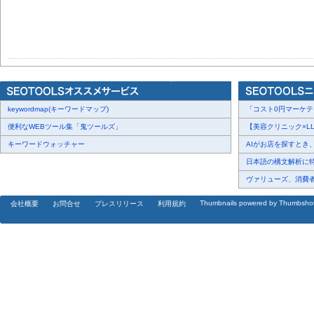
keywordmap(キーワードマップ)
「コスト0円マーケティ
便利なWEBツール集「鬼ツールズ」
【美容クリニック×LLM
キーワードウォッチャー
AIがお店を探すとき、
日本語の構文解析に特化
ヴァリューズ、消費者行
Thumbnails powered by Thumbsho
会社概要
お問合せ
プレスリリース
利用規約