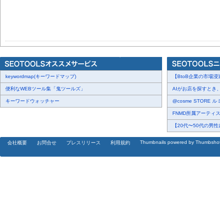
keywordmap(キーワードマップ)
【BtoB企業の市場浸
便利なWEBツール集「鬼ツールズ」
AIがお店を探すとき、
キーワードウォッチャー
@cosme STORE 
FNMD所属アーティスト 
【20代〜50代の男性
Thumbnails powered by Thumbsho
会社概要
お問合せ
プレスリリース
利用規約