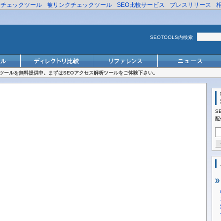
リチェックツール
被リンクチェックツール
SEO比較サービス
プレスリリース
SEOTOOLS内検索
対策ツールを無料提供中。まずはSEOアクセス解析ツールをご体験下さい。
S
配