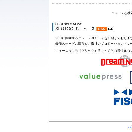
ニュースを検
SEOに関連するニュースリリースを公開しておりま
最新のサービス情報を、御社のプロモーション・マ
ニュース提供元（クリックすることでその提供元の
<