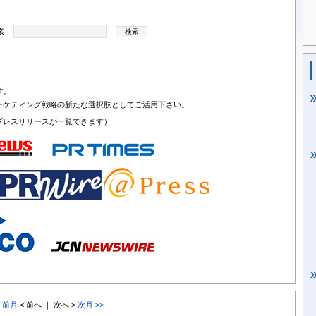
索
す。
ーケティング戦略の新たな選択肢としてご活用下さい。
プレスリリースが一覧できます）
< 前月
< 前へ ｜ 次へ >
次月 >>