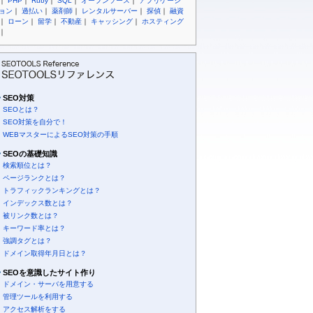
｜
PHP
｜
Ruby
｜
SQL
｜
オープンソース
｜
アプリケーシ
ョン
｜
過払い
｜
薬剤師
｜
レンタルサーバー
｜
探偵
｜
融資
｜
ローン
｜
留学
｜
不動産
｜
キャッシング
｜
ホスティング
｜
SEO対策
SEOとは？
SEO対策を自分で！
WEBマスターによるSEO対策の手順
SEOの基礎知識
検索順位とは？
ページランクとは？
トラフィックランキングとは？
インデックス数とは？
被リンク数とは？
キーワード率とは？
強調タグとは？
ドメイン取得年月日とは？
SEOを意識したサイト作り
ドメイン・サーバを用意する
管理ツールを利用する
アクセス解析をする