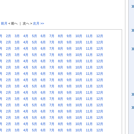
< 前月
< 前へ ｜ 次へ >
次月 >>
月
2月
3月
4月
5月
6月
7月
8月
9月
10月
11月
12月
月
2月
3月
4月
5月
6月
7月
8月
9月
10月
11月
12月
月
2月
3月
4月
5月
6月
7月
8月
9月
10月
11月
12月
月
2月
3月
4月
5月
6月
7月
8月
9月
10月
11月
12月
月
2月
3月
4月
5月
6月
7月
8月
9月
10月
11月
12月
月
2月
3月
4月
5月
6月
7月
8月
9月
10月
11月
12月
月
2月
3月
4月
5月
6月
7月
8月
9月
10月
11月
12月
月
2月
3月
4月
5月
6月
7月
8月
9月
10月
11月
12月
月
2月
3月
4月
5月
6月
7月
8月
9月
10月
11月
12月
月
2月
3月
4月
5月
6月
7月
8月
9月
10月
11月
12月
月
2月
3月
4月
5月
6月
7月
8月
9月
10月
11月
12月
月
2月
3月
4月
5月
6月
7月
8月
9月
10月
11月
12月
月
2月
3月
4月
5月
6月
7月
8月
9月
10月
11月
12月
月
2月
3月
4月
5月
6月
7月
8月
9月
10月
11月
12月
月
2月
3月
4月
5月
6月
7月
8月
9月
10月
11月
12月
月
2月
3月
4月
5月
6月
7月
8月
9月
10月
11月
12月