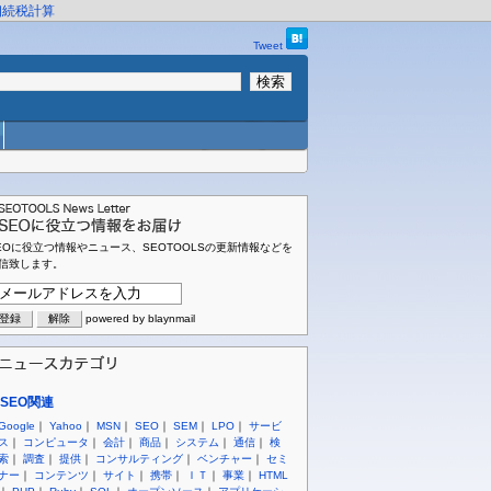
相続税計算
Tweet
EOに役立つ情報やニュース、SEOTOOLSの更新情報などを
信致します。
powered by blaynmail
SEO関連
Google
｜
Yahoo
｜
MSN
｜
SEO
｜
SEM
｜
LPO
｜
サービ
ス
｜
コンピュータ
｜
会計
｜
商品
｜
システム
｜
通信
｜
検
索
｜
調査
｜
提供
｜
コンサルティング
｜
ベンチャー
｜
セミ
ナー
｜
コンテンツ
｜
サイト
｜
携帯
｜
ＩＴ
｜
事業
｜
HTML