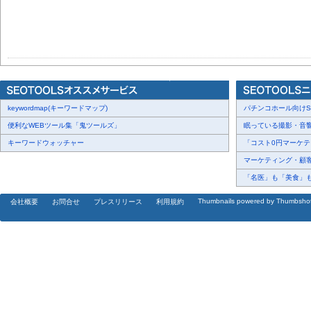
keywordmap(キーワードマップ)
パチンコホール向けSN
便利なWEBツール集「鬼ツールズ」
眠っている撮影・音響・
キーワードウォッチャー
「コスト0円マーケティ
マーケティング・顧客・
「名医」も「美食」も掲
Thumbnails powered by Thumbsho
会社概要
お問合せ
プレスリリース
利用規約