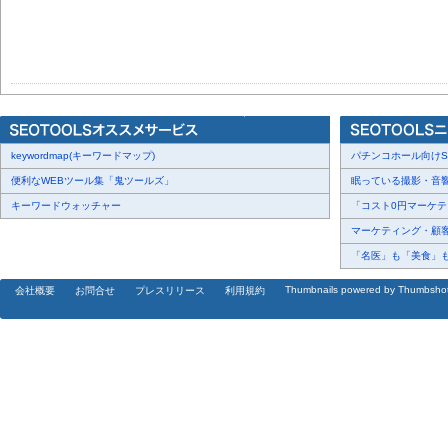
keywordmap(キーワードマップ)
パチンコホール向けSN
便利なWEBツール集「鬼ツールズ」
眠っている撮影・音響・
キーワードウォッチャー
「コスト0円マーケティ
マーケティング・顧客・
「名医」も「美食」も掲
Thumbnails powered by Thumbsho
会社概要
お問合せ
プレスリリース
利用規約