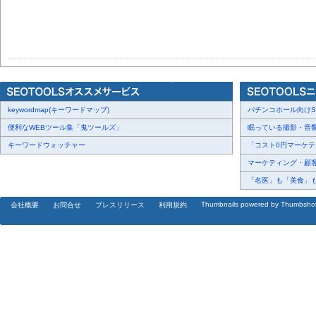
keywordmap(キーワードマップ)
パチンコホール向けSN
便利なWEBツール集「鬼ツールズ」
眠っている撮影・音響・
キーワードウォッチャー
「コスト0円マーケティ
マーケティング・顧客・
「名医」も「美食」も掲
Thumbnails powered by Thumbsho
会社概要
お問合せ
プレスリリース
利用規約