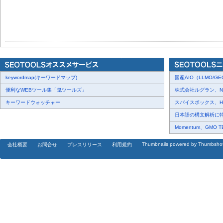
keywordmap(キーワードマップ)
国産AIO（LLMO/GEO
便利なWEBツール集「鬼ツールズ」
株式会社ルグラン、NP Di
キーワードウォッチャー
スパイスボックス、Haku
日本語の構文解析に特化
Momentum、GMO 
Thumbnails powered by Thumbsho
会社概要
お問合せ
プレスリリース
利用規約