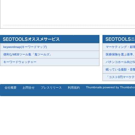
keywordmap(キーワードマップ)
マーケティング・顧客・
便利なWEBツール集「鬼ツールズ」
医療保険を選ぶ基準、圧
キーワードウォッチャー
パチンコホール向けSN
眠っている撮影・音響・
「コスト0円マーケティ
Thumbnails powered by Thumbsho
会社概要
お問合せ
プレスリリース
利用規約