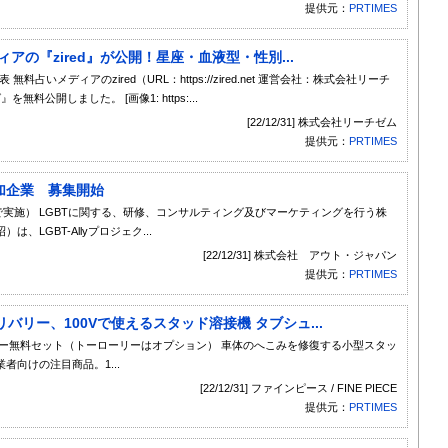
提供元：
PRTIMES
アの『zired』が公開！星座・血液型・性別...
占いメディアのzired（URL：https://zired.net 運営会社：株式会社リーチ
無料公開しました。 [画像1: https:...
[22/12/31] 株式会社リーチゼム
提供元：
PRTIMES
)参加企業 募集開始
で実施） LGBTに関する、研修、コンサルティング及びマーケティングを行う株
LGBT-Allyプロジェク...
[22/12/31] 株式会社 アウト・ジャパン
提供元：
PRTIMES
 デリバリー、100Vで使えるスタッド溶接機 タブシュ...
ー無料セット（トーローリーはオプション） 車体のへこみを修復する小型スタッ
向けの注目商品。1...
[22/12/31] ファインピース / FINE PIECE
提供元：
PRTIMES