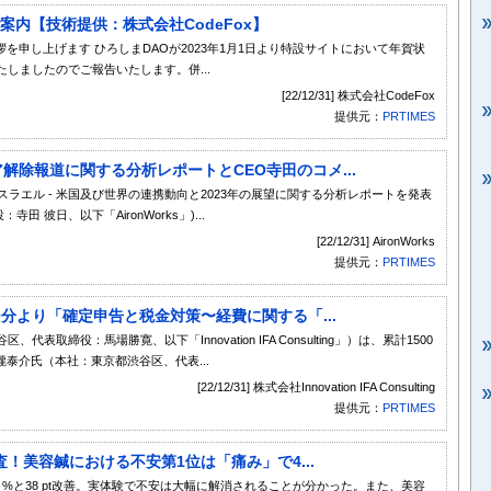
案内【技術提供：株式会社CodeFox】
を申し上げます ひろしまDAOが2023年1月1日より特設サイトにおいて年賀状
いたしましたのでご報告いたします。併...
[22/12/31] 株式会社CodeFox
提供元：
PRTIMES
ェア解除報道に関する分析レポートとCEO寺田のコメ...
、イスラエル - 米国及び世界の連携動向と2023年の展望に関する分析レポートを発表
寺田 彼日、以下「AironWorks」)...
[22/12/31] AironWorks
提供元：
PRTIMES
9時30分より「確定申告と税金対策〜経費に関する「...
都渋谷区、代表取締役：馬場勝寛、以下「Innovation IFA Consulting」）は、累計1500
泰介氏（本社：東京都渋谷区、代表...
[22/12/31] 株式会社Innovation IFA Consulting
提供元：
PRTIMES
！美容鍼における不安第1位は「痛み」で4...
9 %と38 pt改善。実体験で不安は大幅に解消されることが分かった。また、美容