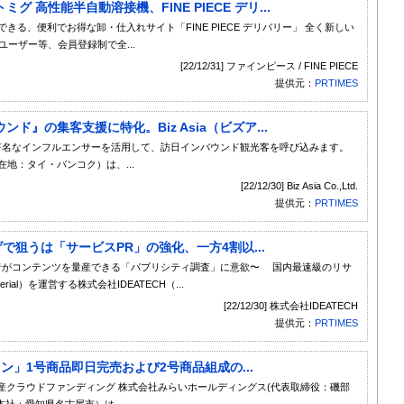
高性能半自動溶接機、FINE PIECE デリ...
る、便利でお得な卸・仕入れサイト「FINE PIECE デリバリー」 全く新しい
ーザー等、会員登録制で全...
[22/12/31] ファインピース / FINE PIECE
提供元：
PRTIMES
』の集客支援に特化。Biz Asia（ビズア...
著名なインフルエンサーを活用して、訪日インバウンド観光客を呼び込みます。
、所在地：タイ・バンコク）は、...
[22/12/30] Biz Asia Co.,Ltd.
提供元：
PRTIMES
で狙うは「サービスPR」の強化、一方4割以...
経営者がコンテンツを量産できる「パブリシティ調査」に意欲〜 国内最速級のリサ
/material）を運営する株式会社IDEATECH（...
[22/12/30] 株式会社IDEATECH
提供元：
PRTIMES
」1号商品即日完売および2号商品組成の...
産クラウドファンディング 株式会社みらいホールディングス(代表取締役：磯部
社：愛知県名古屋市）は...