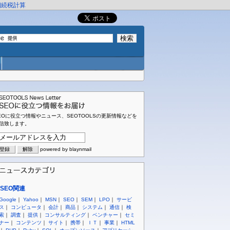
相続税計算
EOに役立つ情報やニュース、SEOTOOLSの更新情報などを
信致します。
powered by blaynmail
SEO関連
Google
｜
Yahoo
｜
MSN
｜
SEO
｜
SEM
｜
LPO
｜
サービ
ス
｜
コンピュータ
｜
会計
｜
商品
｜
システム
｜
通信
｜
検
索
｜
調査
｜
提供
｜
コンサルティング
｜
ベンチャー
｜
セミ
ナー
｜
コンテンツ
｜
サイト
｜
携帯
｜
ＩＴ
｜
事業
｜
HTML