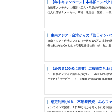
【年末キャンペーン】本格派コンパクトミグ 
自動車メンテナンス機器・工具・用品がWEB仕入れでき
仕入れ体験！メーカー、商社、販売店、業者、 一般ユ
東南アジア・台湾からの『訪日インバウンド
東南アジア・台湾のフォロワー数が100万人以上の
弊社Biz Asia Co.,Ltd.（代表取締役社長：嶋 航
【経営者100名に調査】広報部立ち上げ
〜『自社のメディア露出が少ない...』76.0%の
ーチPR「リサピー(R)?」（https://research-pr.jp
想定利回り6％ 不動産投資「みらファン
オンラインで完結、１口10万円から始められる不動
悟)の100％子会社である株式会社みらいアセット（本