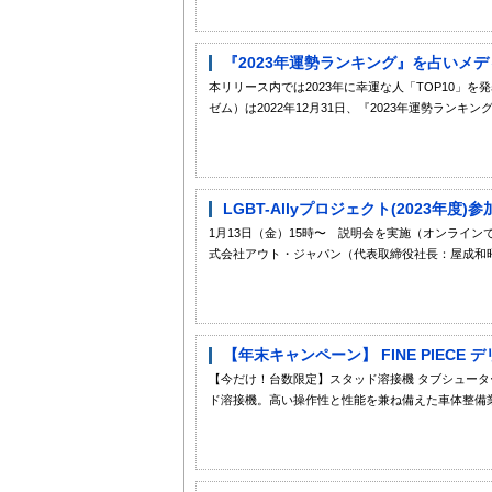
『2023年運勢ランキング』を占いメディ
本リリース内では2023年に幸運な人「TOP10」を発表 無料
ゼム）は2022年12月31日、『2023年運勢ランキング』を
LGBT-Allyプロジェクト(2023年度
1月13日（金）15時〜 説明会を実施（オンライン
式会社アウト・ジャパン（代表取締役社長：屋成和昭）は、
【年末キャンペーン】 FINE PIECE
【今だけ！台数限定】スタッド溶接機 タブシュータ
ド溶接機。高い操作性と性能を兼ね備えた車体整備業者