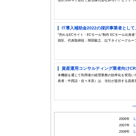
IT導入補助金2022の採択事業者として
”売れるECサイト・ECモール”制作 ECモール出
宿区、代表取締役：岡田駿之、以下ネイビーグループ）
資産運用コンサルティング業者向けCRM”M
本機能を通じて利用者の経理業務の効率化を実現いたしま
表者：中西諒・佐々木辰）は、当社が提供する資産運
<
2006年
1
2007年
1
2008年
1