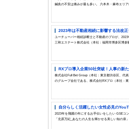
鍼灸の不安は痛みが最も多い。 六本木・麻布エリアに美容
2023年は不動産相続に影響する法改正
ユーチューバー相続診断士と不動産のプロが、202
三和エステート株式会社（本社：福岡市博多区博多駅南
RXプロ導入企業50社突破！人事の新た
株式会社Full Bet Group（本社：東京都渋谷区、代表取締役社長
のグループ会社である、株式会社RXプロ（本社：東京
自分らしく活躍したい女性必見のYouT
2023年を飛躍の年にするお手伝いをしたい GSEコ
「北原万紀_あなたの人生を輝かせる美しい知の扉」を開