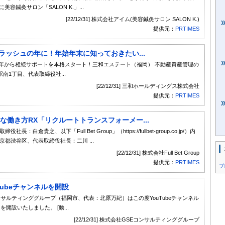
鍼灸サロン「SALON K.」...
[22/12/31] 株式会社アイム(美容鍼灸サロン SALON K.)
提供元：
PRTIMES
ラッシュの年に！年始年末に知っておきたい...
3年から相続サポートを本格スタート！三和エステート（福岡） 不動産資産管理の
1丁目、代表取締役社...
[22/12/31] 三和ホールディングス株式会社
提供元：
PRTIMES
な働き方RX「リクルートトランスフォーメー...
：白倉貴之、以下「Full Bet Group」（https://fullbet-group.co.jp/）内
都渋谷区、代表取締役社長：二川 ...
[22/12/31] 株式会社Full Bet Group
提供元：
PRTIMES
プ
ubeチャンネルを開設
ンサルティンググループ（福岡市、代表：北原万紀）はこの度YouTubeチャンネル
設いたしました。 [動...
[22/12/31] 株式会社GSEコンサルティンググループ