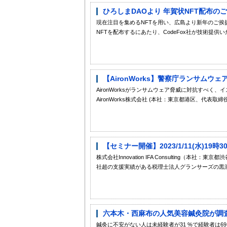
ひろしまDAOより 年賀状NFT配布のご
現在注目を集めるNFTを用い、広島より新年のご挨拶
NFTを配布するにあたり、CodeFox社が技術提供
【AironWorks】警察庁ランサムウ
AironWorksがランサムウェア脅威に対抗すべく
AironWorks株式会社 (本社：東京都港区、代表取締役：
【セミナー開催】2023/1/11(水)1
株式会社Innovation IFA Consulting（本社：東京
社超の支援実績がある税理士法人グランサーズの黒瀧
六本木・西麻布の人気美容鍼灸院が調査
鍼灸に不安がない人は未経験者が31 %で経験者は6