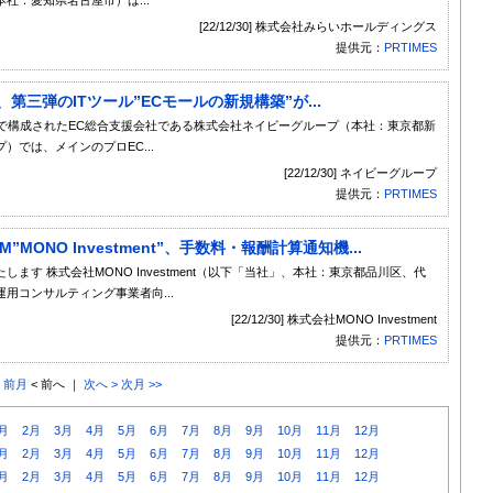
[22/12/30] 株式会社みらいホールディングス
提供元：
PRTIMES
、第三弾のITツール”ECモールの新規構築”が...
身者で構成されたEC総合支援会社である株式会社ネイビーグループ（本社：東京都新
では、メインのプロEC...
[22/12/30] ネイビーグループ
提供元：
PRTIMES
ONO Investment”、手数料・報酬計算通知機...
す 株式会社MONO Investment（以下「当社」、本社：東京都品川区、代
用コンサルティング事業者向...
[22/12/30] 株式会社MONO Investment
提供元：
PRTIMES
< 前月
< 前へ ｜
次へ >
次月 >>
月
2月
3月
4月
5月
6月
7月
8月
9月
10月
11月
12月
月
2月
3月
4月
5月
6月
7月
8月
9月
10月
11月
12月
月
2月
3月
4月
5月
6月
7月
8月
9月
10月
11月
12月