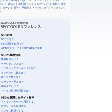
｜
PHP
｜
Ruby
｜
SQL
｜
オープンソース
｜
アプリケーシ
ョン
｜
過払い
｜
薬剤師
｜
レンタルサーバー
｜
探偵
｜
融資
｜
ローン
｜
留学
｜
不動産
｜
キャッシング
｜
ホスティング
｜
SEO対策
SEOとは？
SEO対策を自分で！
WEBマスターによるSEO対策の手順
SEOの基礎知識
検索順位とは？
ページランクとは？
トラフィックランキングとは？
インデックス数とは？
被リンク数とは？
キーワード率とは？
強調タグとは？
ドメイン取得年月日とは？
SEOを意識したサイト作り
ドメイン・サーバを用意する
管理ツールを利用する
アクセス解析をする