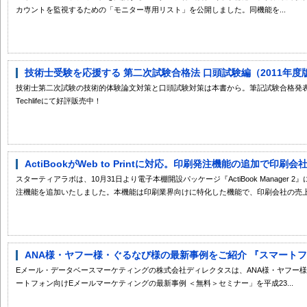
カウントを監視するための「モニター専用リスト」を公開しました。同機能を...
技術士受験を応援する 第二次試験合格法 口頭試験編（2011年度
技術士第二次試験の技術的体験論文対策と口頭試験対策は本書から。筆記試験合格発
Techlifeにて好評販売中！
ActiBookがWeb to Printに対応。印刷発注機能の追加で印刷
スターティアラボは、10月31日より電子本棚開設パッケージ『ActiBook Manager 2』に
注機能を追加いたしました。本機能は印刷業界向けに特化した機能で、印刷会社の売上.
ANA様・ヤフー様・ぐるなび様の最新事例をご紹介 『スマートフォ
Eメール・データベースマーケティングの株式会社ディレクタスは、ANA様・ヤフー
ートフォン向けEメールマーケティングの最新事例 ＜無料＞セミナー」を平成23...