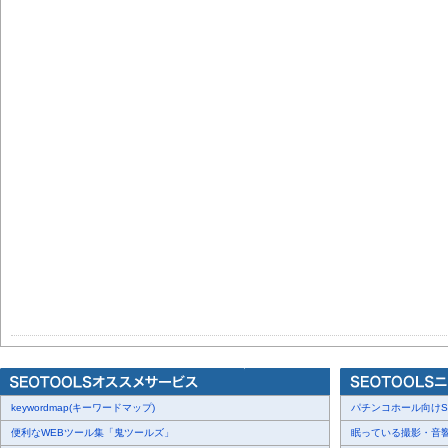
keywordmap(キーワードマップ)
パチンコホール向けSN
便利なWEBツール集「鬼ツールズ」
眠っている撮影・音響・