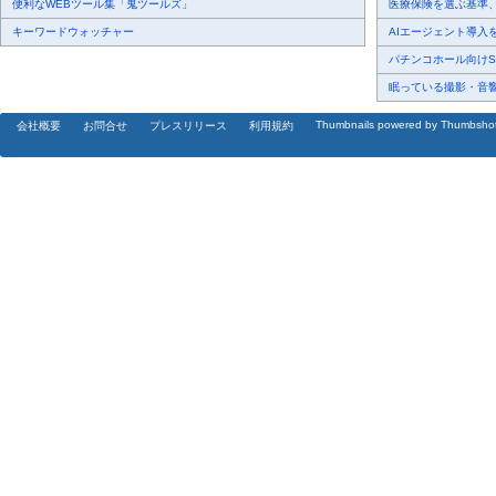
便利なWEBツール集「鬼ツールズ」
医療保険を選ぶ基準、圧
キーワードウォッチャー
AIエージェント導入を
パチンコホール向けSN
眠っている撮影・音響・
Thumbnails powered by Thumbsho
会社概要
お問合せ
プレスリリース
利用規約