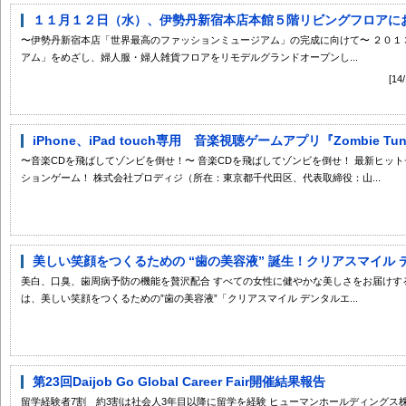
１１月１２日（水）、伊勢丹新宿本店本館５階リビングフロアにおい
〜伊勢丹新宿本店「世界最高のファッションミュージアム」の完成に向けて〜 ２０１
アム」をめざし、婦人服・婦人雑貨フロアをリモデルグランドオープンし...
[1
iPhone、iPad touch専用 音楽視聴ゲームアプリ『Zombie Tun
〜音楽CDを飛ばしてゾンビを倒せ！〜 音楽CDを飛ばしてゾンビを倒せ！ 最新ヒッ
ションゲーム！ 株式会社プロディジ（所在：東京都千代田区、代表取締役：山...
美しい笑顔をつくるための “歯の美容液” 誕生！クリアスマイル デ
美白、口臭、歯周病予防の機能を贅沢配合 すべての女性に健やかな美しさをお届けす
は、美しい笑顔をつくるための”歯の美容液”「クリアスマイル デンタルエ...
第23回Daijob Go Global Career Fair開催結果報告
留学経験者7割 約3割は社会人3年目以降に留学を経験 ヒューマンホールディングス