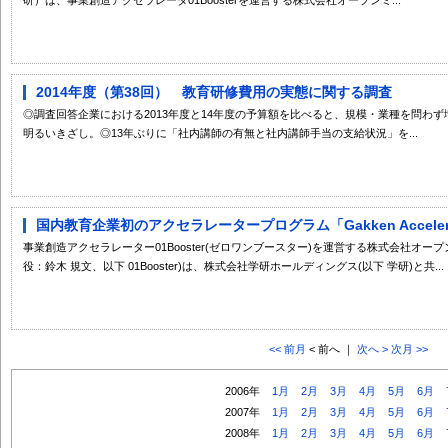
2014年度（第38回） 教育研修費用の実態に関する調査
◎調査回答企業における2013年度と14年度の予算額を比べると、規模・業種を問わ
明るいきざし。◎13年ぶりに「社内講師の有無と社内講師手当の支給状況」を...
国内教育企業初のアクセラレータープログラム「Gakken Accelera
事業創造アクセラレーター01Booster(ゼロワンブースター)を運営する株式会社オ
役：鈴木 規文、以下 01Booster)は、株式会社学研ホールディングス(以下 学研)と共...
<< 前月
< 前へ ｜
次へ >
次月 >>
2006年
1月
2月
3月
4月
5月
6月
2007年
1月
2月
3月
4月
5月
6月
2008年
1月
2月
3月
4月
5月
6月