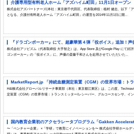
介護専用型有料老人ホーム「アズハイム町田」11月1日オープン 「
株式会社アズパートナーズ(本社：東京都千代田区、代表取締役：植村 健志、以下「ア
となる、介護付有料老人ホーム「アズハイム町田」の運営を2014年11月1日に開...
『ドラゴンポーカー』にて、超豪華第４弾「役ボイス」追加！声優・
株式会社アソビズム（代表取締役 大手智之）は、App Store 及びGoogle Play
ゴンポーカー』の「役ボイス」に、声優の斎藤千和さんを起用させていただいた...
MarketReport.jp 「持続血糖測定装置（CGM）の世界市場：ト
H&I株式会社グローバルリサーチ事業部（本社：東京都江東区）は、この度、Technavio （In
定装置（CGM）の世界市場：トランスミッター/レシーバー、グルコースセンサ、イン..
国内教育企業初のアクセラレータプログラム「Gakken Accelerat
〜「ベンチャー企業」 ×「学研」で教育にイノベーションを〜 株式会社学研ホールデ
研）は、事業創造アクセラレータ01Boosterを運営する株式会社オープンミ...