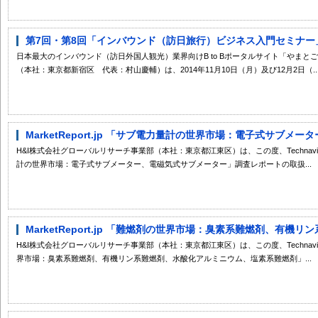
第7回・第8回「インバウンド（訪日旅行）ビジネス入門セミナー
日本最大のインバウンド（訪日外国人観光）業界向けB to Bポータルサイト「やまとご
（本社：東京都新宿区 代表：村山慶輔）は、2014年11月10日（月）及び12月2日（..
MarketReport.jp 「サブ電力量計の世界市場：電子式サブメー
H&I株式会社グローバルリサーチ事業部（本社：東京都江東区）は、この度、Technavio （In
計の世界市場：電子式サブメーター、電磁気式サブメーター」調査レポートの取扱...
MarketReport.jp 「難燃剤の世界市場：臭素系難燃剤、有機リ
H&I株式会社グローバルリサーチ事業部（本社：東京都江東区）は、この度、Technavio （In
界市場：臭素系難燃剤、有機リン系難燃剤、水酸化アルミニウム、塩素系難燃剤」...