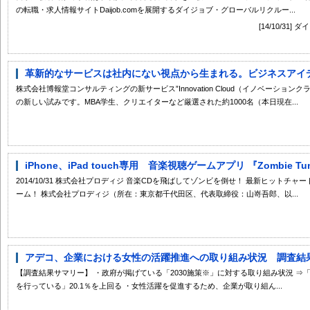
の転職・求人情報サイトDaijob.comを展開するダイジョブ・グローバルリクルー...
[14/10/3
革新的なサービスは社内にない視点から生まれる。ビジネスアイデア
株式会社博報堂コンサルティングの新サービス”Innovation Cloud（イノベーショ
の新しい試みです。MBA学生、クリエイターなど厳選された約1000名（本日現在...
iPhone、iPad touch専用 音楽視聴ゲームアプリ 『Zombie 
2014/10/31 株式会社プロディジ 音楽CDを飛ばしてゾンビを倒せ！ 最新ヒットチ
ーム！ 株式会社プロディジ（所在：東京都千代田区、代表取締役：山嵜吾郎、以...
アデコ、企業における女性の活躍推進への取り組み状況 調査結
【調査結果サマリー】 ・政府が掲げている「2030施策※」に対する取り組み状況 ⇒「
を行っている」20.1％を上回る ・女性活躍を促進するため、企業が取り組ん...