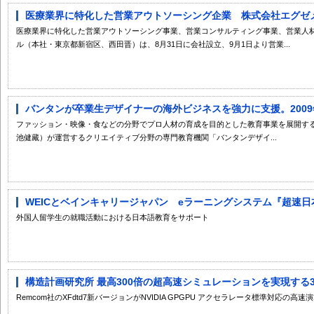
医療業界に特化した営業アウトソーシング企業 株式会社エグゼ
医療業界に特化した営業アウトソーシング事業、営業コンサルティング事業、営業人
ル（本社・東京都新宿区、西田晋）は、8月31日に会社設立、9月1日より営業...
バンタンが卒業生デザイナーの海外ビジネスを強力に支援。2009年1
ファッション・映像・食などの分野でプロ人材の育成を目的とした教育事業を展開す
池健藏）が運営するクリエイティブ分野の専門教育機関「バンタンデザイ...
WEICとベインキャリージャパン eラーニングシステム『超速日本
外国人留学生の就職活動における日本語教育をサポート
構造計画研究所 最高300倍の超高速シミュレーションを実現する3
Remcom社のXFdtd7新バージョンがNVIDIA GPGPU アクセラレータ標準対応の高速