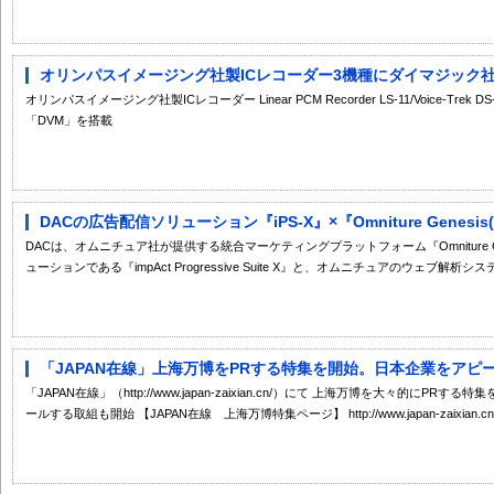
オリンパスイメージング社製ICレコーダー3機種にダイマジック
オリンパスイメージング社製ICレコーダー Linear PCM Recorder LS-11/Voice-Trek DS
「DVM」を搭載
DACの広告配信ソリューション『iPS-X』×『Omniture Genesi
DACは、オムニチュア社が提供する統合マーケティングプラットフォーム『Omniture Ge
ューションである『impAct Progressive Suite X』と、オムニチュアのウェブ解析シス
「JAPAN在線」上海万博をPRする特集を開始。日本企業をアピ
「JAPAN在線」（http://www.japan-zaixian.cn/）にて 上海万博を大々的に
ールする取組も開始 【JAPAN在線 上海万博特集ページ】 http://www.japan-zaixian.cn/spec