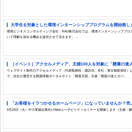
大学生を対象とした環境インターンシッププログラムを開始致しまし
環境ビジネスコンサルティング会社：RAU株式会社では、環境インターンシッププロ
いて理解を深める機会を提供させて頂きます。 ...
［イベント］アクセルメディア、主婦100人を対象に「懸賞の達人ガ
ウェブサイト制作のアクセルメディア（代表取締役：諏訪功、本社：東京都新宿区）は、
で、自社が運営する懸賞情報ポータルサイト「懸賞天国」主催「懸賞の達人ガバ...
「お客様をイラつかせるホームページ」になっていませんか？売上に
9月29日（火）中小零細企業向けWebユーザビリティセミナーを開催します（主催：