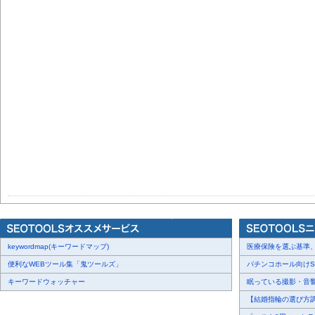
keywordmap(キーワードマップ)
医療保険を選ぶ基準、圧
便利なWEBツール集「鬼ツールズ」
パチンコホール向けSN
キーワードウォッチャー
眠っている撮影・音響・
【結婚指輪の選び方調査