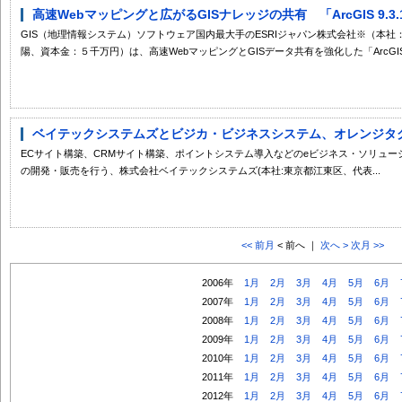
高速Webマッピングと広がるGISナレッジの共有 「ArcGIS 9.3
GIS（地理情報システム）ソフトウェア国内最大手のESRIジャパン株式会社※（本
陽、資本金：５千万円）は、高速WebマッピングとGISデータ共有を強化した「ArcGIS 9.
ベイテックシステムズとビジカ・ビジネスシステム、オレンジタグス
ECサイト構築、CRMサイト構築、ポイントシステム導入などのeビジネス・ソリュ
の開発・販売を行う、株式会社ベイテックシステムズ(本社:東京都江東区、代表...
<< 前月
< 前へ ｜
次へ >
次月 >>
2006年
1月
2月
3月
4月
5月
6月
2007年
1月
2月
3月
4月
5月
6月
2008年
1月
2月
3月
4月
5月
6月
2009年
1月
2月
3月
4月
5月
6月
2010年
1月
2月
3月
4月
5月
6月
2011年
1月
2月
3月
4月
5月
6月
2012年
1月
2月
3月
4月
5月
6月