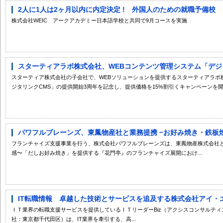
2人に1人は2ヶ月以内に内定決定 ! 外国人のための就職予備校
株式会社WEIC アークアカデミー日本語学校と共同で9月コースを実施
スターティアラボ株式会社、WEBコンテンツ管理システム「デジタリ
スターティア株式会社の子会社で、WEBソリューションを提供するスターティアラボ
ジタリンクCMS」の提供開始3周年を記念し、提供価格を15%割引くキャンペーンを開.
パワフルブレーンズ、東鳳物産社と業務提携 −お好み焼き・鉄板焼家
フランチャイズ支援事業を行う、株式会社パワフルブレーンズは、東鳳物産株式会社
感〜「だしお好み焼き」を提供する『花門亭』のフランチャイズ展開におけ...
IT転職情報 卓越した技術とサービスを追及する株式会社アイ・エ
ＩＴ業界の転職支援サービスを提供しているＩＴリーダーBiz（アクシスコンサルティ
社：東京都千代田区）は、IT業界を牽引する、高...