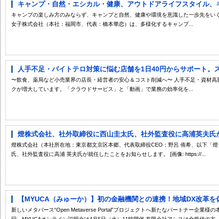
キャンプ・自然・エシカル・健康、アウトドアライフスタイル、キャ
キャンプの楽しみ方のみならず、キャンプと自然、健康や環境を意識した一歩先をいく
女子株式会社（本社：福岡市、代表：橋本華恋）は、多様化するキャンプ...
人手不足・バイトテロ対策に悩む店舗を1日40円からサポート。スマ
〜飲食、薬局など小売業界の店長・経営者の安心＆コスト削減へ〜 人手不足・資材高
クが増大しています。「クラウドサービス」と「動画」で業務の効率化を...
燈株式会社、社外取締役に西山圭太氏、社外監査役に高浦英夫氏
燈株式会社（本社所在地：東京都文京区本郷、代表取締役CEO：野呂 侑希、以下「燈
氏、社外監査役に高浦 英夫氏が就任したことをお知らせします。 [画像: https://...
【MYUCA（みゅーか）】初の金融機関との連携！地域DX改革を佐
新しいメタバース“Open Metaverse Portal”プロジェクトへ新たなパートナー
回、MYUCAオンライン説明会は4月5日（水）11時開催 有限会社アシスは全世代の方..