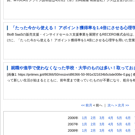
「たった今から使える！ アポイント獲得率を1.4倍にさせる心理学
BtoB SaaSの販売支援・インサイドセールス支援事業を展開するRECERO株式会
けに、「たった今から使える！ アポイント獲得率を1.4倍にさせる心理学を用いた営業..
就職や進学で使わなくなった学校・大学のものは多い！取っておきた
[画像1: https://prtimes.jp/i/86366/50/resize/d86366-50-991e321634b5cb
って新しい生活が始まるとともに、前年度まで使っていたものが不要になり、処分を検討
<< 前月
< 前へ ｜
次へ >
次月 >>
2006年
1月
2月
3月
4月
5月
6月
2007年
1月
2月
3月
4月
5月
6月
2008年
1月
2月
3月
4月
5月
6月