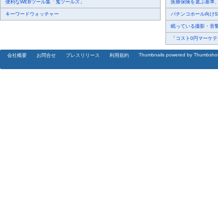
便利なWEBツール集「鬼ツールズ」
医療保険を選ぶ基準、圧
キーワードウォッチャー
パチンコホール向けSN
眠っている撮影・音響・
「コスト0円マーケティ
Thumbnails powered by Thumbsho
会社概要
お問合せ
プレスリリース
利用規約