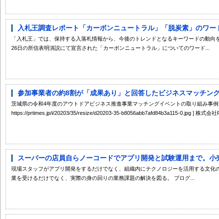
入札王調査レポート「カーボンニュートラル」「脱炭素」のワードを
「入札王」では、保持する入落札情報から、今後のトレンドとなるキーワードの動向を調
26日の所信表明演説にて宣言された「カーボンニュートラル」についてのワード...
参加事業者の約8割が「成果あり」と回答したビジネスマッチングイ
茨城県の令和4年度のアウトドアビジネス推進事業マッチングイベントの取り組み事例・マ
https://prtimes.jp/i/20203/35/resize/d20203-35-b8056abb7afd84b3a115-0.jpg 
スーパーの店員自らノーコードでアプリ開発と試験運用まで。小売の
現場スタッフがアプリ開発をするだけでなく、組織内にテクノロジーを活用する文化
業を受けるだけでなく、実際の身の回りの業務課題の解決を図る。 プログ...