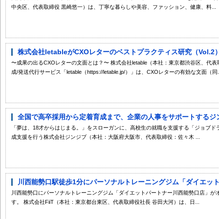
中央区、代表取締役 黒崎悠一）は、丁寧な暮らしや美容、ファッション、健康、料...
株式会社letableがCXOレターのベストプラクティス研究（Vol.
〜成果の出るCXOレターの文面とは？〜 株式会社letable（本社：東京都渋谷区、
成/発送代行サービス「letable（https://letable.jp/）」は、CXOレターの有効な文面（同..
全国で高卒採用から定着育成まで、企業の人事をサポートするジンジ
「夢は、18才からはじまる。」をスローガンに、高校生の就職を支援する「ジョブド
成支援を行う株式会社ジンジブ（本社：大阪府大阪市、代表取締役：佐々木 ...
川西能勢口駅徒歩1分にパーソナルトレーニングジム「ダイエットパ
川西能勢口にパーソナルトレーニングジム「ダイエットパートナー川西能勢口店」が
す。 株式会社FiiT（本社：東京都台東区、代表取締役社長 谷田大河）は、日...