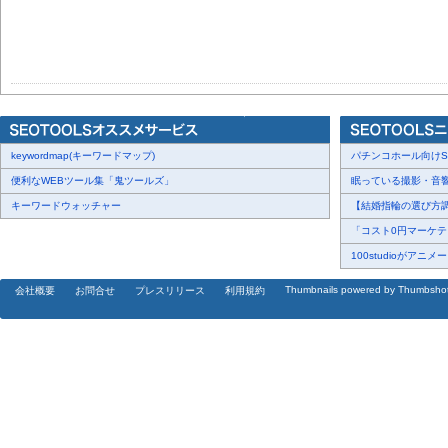
keywordmap(キーワードマップ)
パチンコホール向けSN
便利なWEBツール集「鬼ツールズ」
眠っている撮影・音響・
キーワードウォッチャー
【結婚指輪の選び方調査
「コスト0円マーケティ
100studioがアニメ
Thumbnails powered by Thumbsho
会社概要
お問合せ
プレスリリース
利用規約