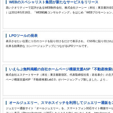
WEBのスペシャリスト集団が新たなサービスをリリース
高いクオリティーで定評があるWEB制作会社、株式会社クーシー（本社：東京都渋谷
）は2011年5月18日、「WEB戦略コンサルティング」をはじめ「WEBプロモーション..
LPOツールの発表
表示させたい位置に１行のコードを貼り付けるだけで表示され、 CSS等に貼り付け
出来る効果的な コンバージョンアップにつながるLPOツールです。
いえらぶ無料掲載の自社ホームページ構築支援ASP「不動産検索Lab2
株式会社エステートサーチ（本社：東京都新宿区、代表取締役社長：岩名泰介）の主
ページ構築支援ASP「不動産検索Lab2.0」がバージョンアップ致しました。より...
オールジュエリー、スマホスイッチを利用してジュエリー通販をスマ
ジュエリー通販サイト「オールジュエリー」を、スマートフォン対応サイト構築サー
フォン表示（iPhone/Android）に対応したことをお知らせいたします。 http://www.al...