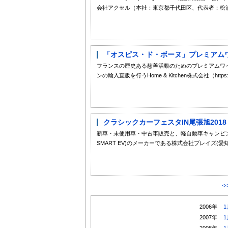
会社アクセル（本社：東京都千代田区、代表者：松浦
「オスピス・ド・ボーヌ」プレミアム
フランスの歴史ある慈善活動のためのプレミアムワ
ンの輸入直販を行うHome & Kitchen株式会社（https://ho
クラシックカーフェスタIN尾張旭2018 に
新車・未使用車・中古車販売と、軽自動車キャンピングカー
SMART EV)のメーカーである株式会社ブレイズ(愛
<
2006年
1
2007年
1
2008年
1