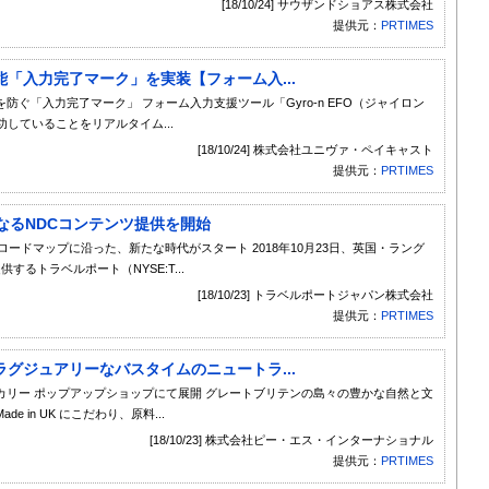
[18/10/24] サウザンドショアス株式会社
提供元：
PRTIMES
「入力完了マーク」を実装【フォーム入...
ぐ「入力完了マーク」 フォーム入力支援ツール「Gyro-n EFO（ジャイロン
していることをリアルタイム...
[18/10/24] 株式会社ユニヴァ・ペイキャスト
提供元：
PRTIMES
なるNDCコンテンツ提供を開始
ロードマップに沿った、新たな時代がスタート 2018年10月23日、英国・ラング
るトラベルポート（NYSE:T...
[18/10/23] トラベルポートジャパン株式会社
提供元：
PRTIMES
グジュアリーなバスタイムのニュートラ...
リー ポップアップショップにて展開 グレートブリテンの島々の豊かな自然と文
e in UK にこだわり、原料...
[18/10/23] 株式会社ピー・エス・インターナショナル
提供元：
PRTIMES