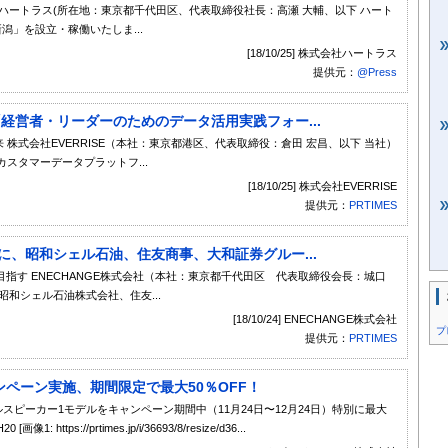
社ハートラス(所在地：東京都千代田区、代表取締役社長：高瀬 大輔、以下 ハート
潟」を設立・稼働いたしま...
[18/10/25] 株式会社ハートラス
提供元：
@Press
ー「経営者・リーダーのためのデータ活用実践フォー...
 株式会社EVERRISE（本社：東京都港区、代表取締役：倉田 宏昌、以下 当社）
スタマーデータプラットフ...
[18/10/25] 株式会社EVERRISE
提供元：
PRTIMES
Eに、昭和シェル石油、住友商事、大和証券グルー...
指す ENECHANGE株式会社（本社：東京都千代田区 代表取締役会長：城口
和シェル石油株式会社、住友...
[18/10/24] ENECHANGE株式会社
プ
提供元：
PRTIMES
ャンペーン実施、期間限定で最大50％OFF！
ポータブルスピーカー1モデルをキャンペーン期間中（11月24日〜12月24日）特別に最大
https://prtimes.jp/i/36693/8/resize/d36...