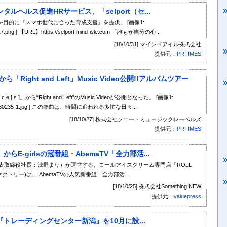
ヘルス促進HRサービス、「selport（セ...
目的に『スマホ世代に合った育成支援』を提供。 [画像1:
461-17.png ] 【URL】https://selport.mind-isle.com 「誰もが自分の心...
[18/10/31] マインドアイル株式会社
提供元：
PRTIMES
バムから「Right and Left」Music Video公開!!アルバムツアー
c e [ s ]」から“Right and Left”のMusic Videoが公開となった。 [画像1:
546-1714-980235-1.jpg ] この楽曲は、時間に追われる多忙な日々...
[18/10/27] 株式会社ソニー・ミュージックレーベルズ
提供元：
PRTIMES
-girlsの冠番組・AbemaTV「全力部活...
区、代表取締役社長：浅野まり）が運営する、ロールアイスクリーム専門店「ROLL
ァクトリー)は、 AbemaTVの人気新番組「全力部活...
[18/10/25] 株式会社Something NEW
提供元：
valuepress
トレーディングセンター新潟』を10月に設...