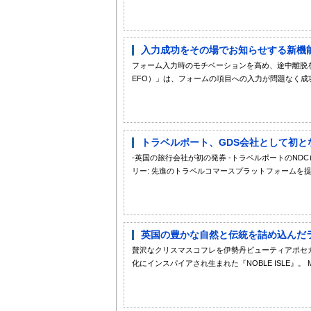
入力成功をその場でお知らせする新機能
フォーム入力時のモチベーションを高め、途中離脱を防
EFO）」は、フォームの項目への入力が問題なく成功
トラベルポート、GDS会社として初と
-英国の旅行会社が初の発券 -トラベルポートのNDC
リー: 先進のトラベルコマースプラットフォームを提供す
英国の豊かな自然と伝統を詰め込んだラ
贅沢なクリスマスコフレを伊勢丹ビューティアポセカ
化にインスパイアされ生まれた『NOBLE ISLE』。 Mad