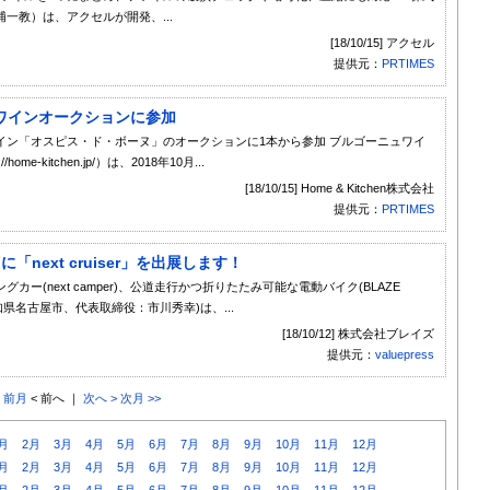
一教）は、アクセルが開発、...
[18/10/15] アクセル
提供元：
PRTIMES
ワインオークションに参加
イン「オスピス・ド・ボーヌ」のオークションに1本から参加 ブルゴーニュワイ
me-kitchen.jp/）は、2018年10月...
[18/10/15] Home & Kitchen株式会社
提供元：
PRTIMES
「next cruiser」を出展します！
(next camper)、公道走行かつ折りたたみ可能な電動バイク(BLAZE
知県名古屋市、代表取締役：市川秀幸)は、...
[18/10/12] 株式会社ブレイズ
提供元：
valuepress
< 前月
< 前へ ｜
次へ >
次月 >>
月
2月
3月
4月
5月
6月
7月
8月
9月
10月
11月
12月
月
2月
3月
4月
5月
6月
7月
8月
9月
10月
11月
12月
月
2月
3月
4月
5月
6月
7月
8月
9月
10月
11月
12月