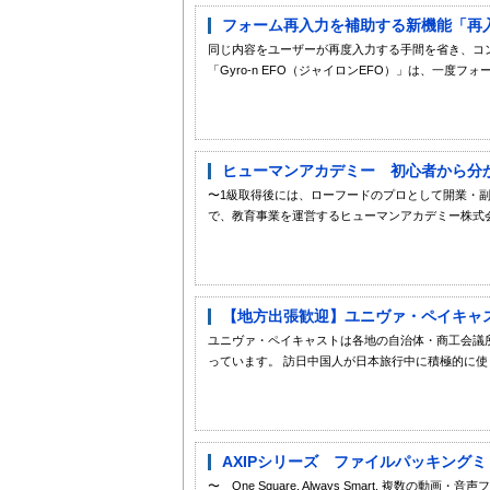
フォーム再入力を補助する新機能「再入力
同じ内容をユーザーが再度入力する手間を省き、コ
「Gyro-n EFO（ジャイロンEFO）」は、一度フォ
ヒューマンアカデミー 初心者から分か
〜1級取得後には、ローフードのプロとして開業・
で、教育事業を運営するヒューマンアカデミー株式会
【地方出張歓迎】ユニヴァ・ペイキャス
ユニヴァ・ペイキャストは各地の自治体・商工会議
っています。 訪日中国人が日本旅行中に積極的に使う
AXIPシリーズ ファイルパッキングミ
〜 One Square, Always Smart. 複