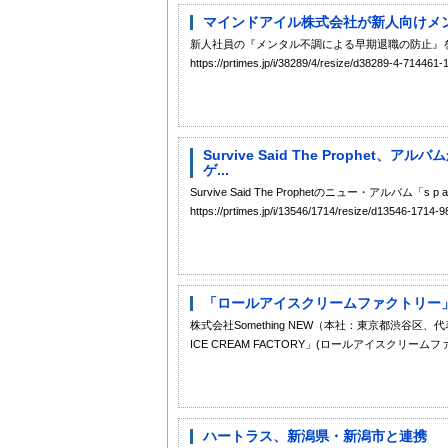
マインドアイル株式会社が新人向けメンタル
新人社員の『メンタル不調による早期退職の防止』を
https://prtimes.jp/i/38289/4/resize/d38289-4-714
Survive Said The Prophet、アル
ゲ...
Survive Said The Prophetのニュー・アルバム「s p a 
https://prtimes.jp/i/13546/1714/resize/d13
「ロールアイスクリームファクトリー」からE
株式会社Something NEW（本社：東京都渋谷
ICE CREAM FACTORY」(ロールアイスクリームフ
ハートラス、新潟県・新潟市と連携 『