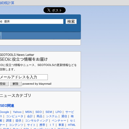
相続税計算
EOに役立つ情報やニュース、SEOTOOLSの更新情報などを
信致します。
powered by blaynmail
SEO関連
Google
｜
Yahoo
｜
MSN
｜
SEO
｜
SEM
｜
LPO
｜
サービ
ス
｜
コンピュータ
｜
会計
｜
商品
｜
システム
｜
通信
｜
検
索
｜
調査
｜
提供
｜
コンサルティング
｜
ベンチャー
｜
セミ
ナー
｜
コンテンツ
｜
サイト
｜
携帯
｜
ＩＴ
｜
事業
｜
HTML