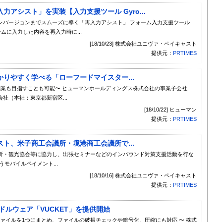
アシスト」を実装【入力支援ツール Gyro...
ンバージョンまでスムーズに導く「再入力アシスト」 フォーム入力支援ツール
ームに入力した内容を再入力時に...
[18/10/23] 株式会社ユニヴァ・ペイキャスト
提供元：
PRTIMES
りやすく学べる「ローフードマイスター...
副業も目指すことも可能〜 ヒューマンホールディングス株式会社の事業子会社
社（本社：東京都新宿区...
[18/10/22] ヒューマン
提供元：
PRTIMES
ト、米子商工会議所・境港商工会議所で...
所・観光協会等に協力し、出張セミナーなどのインバウンド対策支援活動を行な
モバイルペイメント...
[18/10/16] 株式会社ユニヴァ・ペイキャスト
提供元：
PRTIMES
ドルウェア「VUCKET」を提供開始
数の動画・音声ファイルを1つにまとめ、ファイルの破損チェックや暗号化、圧縮にも対応 〜 株式