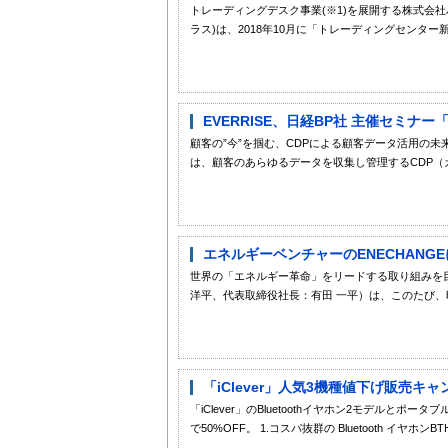
トレーディングデスク事業(※1)を展開する株式会
ラス)は、2018年10月に「トレーディングセンター新
EVERRISE、日経BP社 主催セミナ
顧客の”今”を掴む、CDPによる顧客データ活用の未来
は、顧客のあらゆるデータを収集し管理するCDP（カ
エネルギーベンチャーのENECHANG
世界の「エネルギー革命」をリードする取り組みを目
洋平、代表取締役社長：有田 一平）は、このたび、昭
「iClever」人気3機種値下げ販売キ
「iClever」のBluetoothイヤホン2モデルと
で50%OFF。 1.コスパ抜群の Bluetooth イヤホンBTH20 [画像1: 