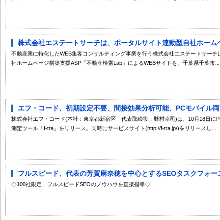
株式会社エステートサーチは、ポータルサイト連動型自社ホームペー
不動産業に特化したWEB集客コンサルティング事業を行う株式会社エステートサーチ
社ホームページ構築支援ASP「不動産検索Lab」によるWEBサイトを、千葉県千葉市...
エフ・コード、初期設定不要、間接効果分析可能、PCモバイル両方を
株式会社エフ・コード(本社：東京都新宿区 代表取締役：野村幸司)は、10月18日に
測定ツール「f-tra」をリリース。同時にサービスサイト(http://f-tra.jp/)をリリースし...
フルスピード、代表の芳賀麻奈穂を中心とするSEOタスクフォース
◇100社限定、フルスピードSEOのノウハウを直接指導◇