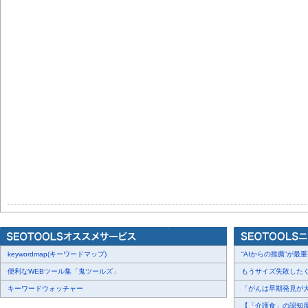
keywordmap(キーワードマップ)
“AIからの推薦”が最重要
便利なWEBツール集「鬼ツールズ」
もうサイズ失敗したくな
キーワードウォッチャー
「がんは早期発見が大切
【「介護食」の認知度調