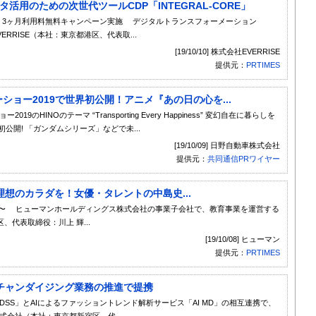
データ活用のための次世代ツールCDP「INTEGRAL-CORE」
者限定！3ヶ月利用料無料キャンペーン実施 デジタルトランスフォーメーション
RRISE（本社：東京都港区、代表取...
[19/10/10] 株式会社EVERRISE
提供元：
PRTIMES
ーターショー2019で世界初公開！アニメ『あの日の心を...
9のHINOのテーマ “Transporting Every Happiness” 変幻自在に暮らしを
界初公開! 「ガンダムシリーズ」などで未...
[19/10/09] 日野自動車株式会社
提供元：
共同通信PRワイヤー
想のカラダを！女優・タレントの中島史...
施〜 ヒューマンホールディングス株式会社の事業子会社で、教育事業を運営する
代表取締役：川上 輝...
[19/10/08] ヒューマン
提供元：
PRTIMES
チャンダイジング業務の推進で提携
SS」とAIによるファッショントレンド解析サービス「AI MD」の相互連携で、
式会社（本社：東京都新宿区、代...