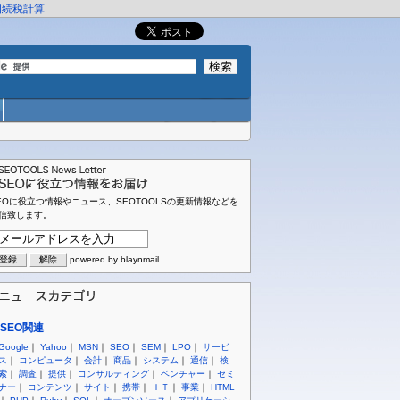
相続税計算
EOに役立つ情報やニュース、SEOTOOLSの更新情報などを
信致します。
powered by blaynmail
SEO関連
Google
｜
Yahoo
｜
MSN
｜
SEO
｜
SEM
｜
LPO
｜
サービ
ス
｜
コンピュータ
｜
会計
｜
商品
｜
システム
｜
通信
｜
検
索
｜
調査
｜
提供
｜
コンサルティング
｜
ベンチャー
｜
セミ
ナー
｜
コンテンツ
｜
サイト
｜
携帯
｜
ＩＴ
｜
事業
｜
HTML