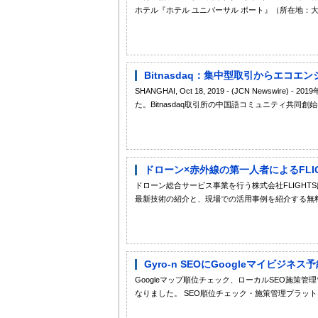
ホテル『ホテル ユニバーサル ポート』（所在地：大
Bitnasdaq：集中型取引からエコ
SHANGHAI, Oct 18, 2019 - (JCN Newsw
た。Bitnasdaq取引所の中国語コミュニティ共同創始
ドローン×赤外線の第一人者によるFLIG
ドローン総合サービス事業を行う株式会社FLIGH
最新技術の紹介と、現場での活用事例を紹介する無料
Gyro-n SEOにGoogleマイビジ
Googleマップ順位チェック、ローカルSEO施策管理ツ
なりました。 SEO順位チェック・施策管理プラットフォー