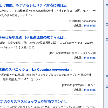
み上げ機能」をアクセシビリティ対応に間口広...
たい！」を積極支援 Kono Japan株式会社（本社：東京都中央区、カントリー
の読み放題サービス「K...
[19/10/31] Kono Japan
提供元：
PRTIMES
毎日産地直送 【伊豆高原旅の駅ぐらんぱ...
破壊！お得な価格で召し上がれ 伊豆高原旅の駅ぐらんぱるぽーとでは、2019年
ーベキュー『かき大将』にて...
[19/10/29] 株式会社伊豆シャボテン公園
提供元：
PRTIMES
ニッシュ「La Coquina cerveceria 」
理の数々〜11月1日（金）渋谷スクランブルスクエアにオープン〜 株式会社
新川 義弘 以下HUGE）は、スパ...
[19/10/25] 株式会社ＨＵＧＥ
提供元：
PRTIMES
定のクリスマスビュッフェや宿泊プランが...
クリスマスの思い出づくり〜 ユニバーサル・スタジオ・ジャパンのオフィシャル