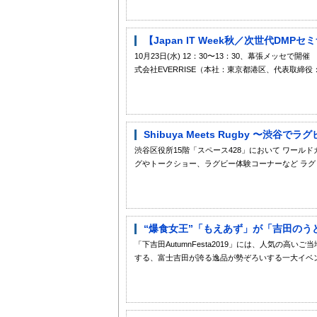
【Japan IT Week秋／次世代DM
10月23日(水) 12：30〜13：30、幕張メッ
式会社EVERRISE（本社：東京都港区、代表取締役：倉
Shibuya Meets Rugby 〜渋谷
渋谷区役所15階「スペース428」において ワー
グやトークショー、ラグビー体験コーナーなど ラグビ
“爆食女王”「もえあず」が「吉田のうど
「下吉田AutumnFesta2019」には、人気の高
する、富士吉田が誇る逸品が勢ぞろいする一大イベント