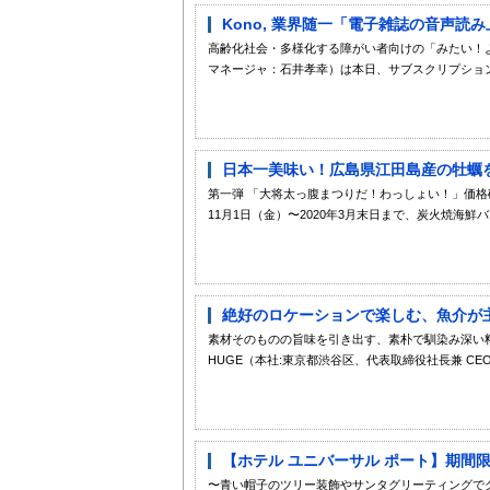
Kono, 業界随一「電子雑誌の音声読
高齢化社会・多様化する障がい者向けの「みたい！よみ
マネージャ：石井孝幸）は本日、サブスクリプション制
日本一美味い！広島県江田島産の牡蠣を
第一弾 「大将太っ腹まつりだ！わっしょい！」価格
11月1日（金）〜2020年3月末日まで、炭火焼海鮮バ
絶好のロケーションで楽しむ、魚介が主役のスパ
素材そのものの旨味を引き出す、素朴で馴染み深い料
HUGE（本社:東京都渋谷区、代表取締役社長兼 CEO：
【ホテル ユニバーサル ポート】期間限
〜青い帽子のツリー装飾やサンタグリーティングで