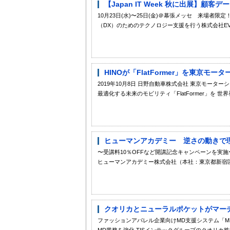
【Japan IT Week 秋に出展】顧客
10月23日(水)〜25日(金)＠幕張メッセ 来場
（DX）のためのテクノロジー支援を行う株式会社EVE
HINOが「FlatFormer」を東京モ
2019年10月8日 日野自動車株式会社 東京モーターショー201
最適化する未来のモビリティ「FlatFormer」を 世
ヒューマンアカデミー 逆さの動きで理
〜受講料10％OFFなど開講記念キャンペーンを実
ヒューマンアカデミー株式会社（本社：東京都新宿区、
クオリカとニューラルポケットがマー
ファッションアパレル企業向けMD支援システム「MD
MD業務を強化 TISインテックグループのクオリカ株