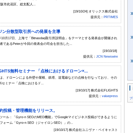
阪市此花区、総支配人...
[19/10/24] オリックス株式会社
提供元：
PRTIMES
エンジン分散型取引所への発展を主導
ire) - 2019年10月17日、上海で「Bitnasdaq取引所説明会」をテーマとする発表会が開催され
者であるPeterが今回の発表会の司会を担当した...
[19/10/18]
提供元：
JCN Newswire
HTS無料セミナー 「点検におけるドローン×...
TSは、ドローンによる外壁や屋根、鉄塔、送電線などの点検を行なっており、その
セミナー「点検におけるド...
[19/10/17] 株式会社FLIGHTS
提供元：
valuepress
プ
ネス予約投稿・管理機能をリリース。
ール：「Gyro-n SEOのMEO機能」でGoogleマイビジネス投稿ができるように
ム「Gyro-n SEO（ジャイロンSEO）」の...
[19/10/17] 株式会社ユニヴァ・ペイキャスト