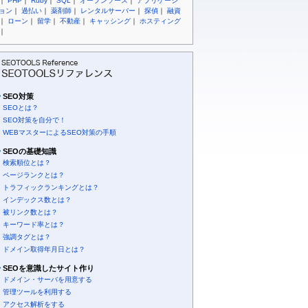
｜
PHP
｜
Ruby
｜
SQL
｜
オープンソース
｜
アプリケーシ
ョン
｜
過払い
｜
薬剤師
｜
レンタルサーバー
｜
探偵
｜
融資
｜
ローン
｜
留学
｜
不動産
｜
キャッシング
｜
ホスティング
｜
SEO対策
SEOとは？
SEO対策を自分で！
WEBマスターによるSEO対策の手順
SEOの基礎知識
検索順位とは？
ページランクとは？
トラフィックランキングとは？
インデックス数とは？
被リンク数とは？
キーワード率とは？
強調タグとは？
ドメイン取得年月日とは？
SEOを意識したサイト作り
ドメイン・サーバを用意する
管理ツールを利用する
アクセス解析をする