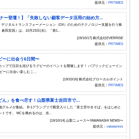
提供元：
PRTIMES
Pセミナー登壇！】「失敗しない顧客データ活用の始め方...
セで開催 デジタルトランスフォーメーション（DX）のためのテクノロジー支援を行う株
田宏昌）は、10月23日(水)、「第1...
[19/10/17] 株式会社EVERRISE
提供元：
PRTIMES
でラグビーに出会う6日間〜
ルドカップで注目を浴びるラグビーのイベントを開催します！ パブリックビューイン
ーに出会い楽しむこ...
[19/10/16] 株式会社グローカルポイント
提供元：
PRTIMES
ん」を食べ尽す！山梨県富士吉田市で...
いご当地グルメが集結。 B-1グランプリで殿堂入りした「富士宮やきそば」をはじめと
です。 MCを務めるのは、吉...
[19/10/14] 山梨ニュース〜YAMANASHI NEWS〜
提供元：
valuepress