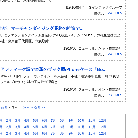
[19/10/05] ＴＩＳインテックグループ
提供元：
PRTIMES
が、マーチャンダイジング業務の推進で...
MD」とファッションアパレル企業向けMD支援システム「MDSS」の相互連携によ
社：東京都千代田区、代表取締...
[19/10/05] ニューラルポケット株式会社
提供元：
PRTIMES
うなアンティーク調で本革のブック型iPhoneケース「Bo...
size/d36256-62-894660-1.jpg ] フォーカルポイント株式会社（本社：横浜市中区山下町 代表取
h（トゥエルブサウス）社の国内総代理店と...
[19/10/04] フォーカルポイント株式会社
提供元：
PRTIMES
< 前月
< 前へ ｜
次へ >
次月 >>
月
2月
3月
4月
5月
6月
7月
8月
9月
10月
11月
12月
月
2月
3月
4月
5月
6月
7月
8月
9月
10月
11月
12月
月
2月
3月
4月
5月
6月
7月
8月
9月
10月
11月
12月