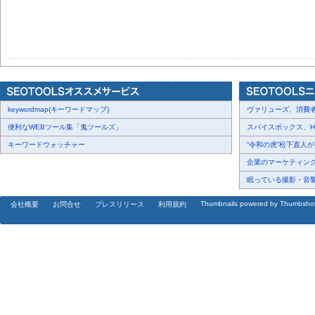
keywordmap(キーワードマップ)
ヴァリューズ、消費者行
便利なWEBツール集「鬼ツールズ」
スパイスボックス、Haku
キーワードウォッチャー
“令和の虎”松下直人が書
企業のマーケティング内
眠っている撮影・音響・
Thumbnails powered by Thumbsho
会社概要
お問合せ
プレスリリース
利用規約