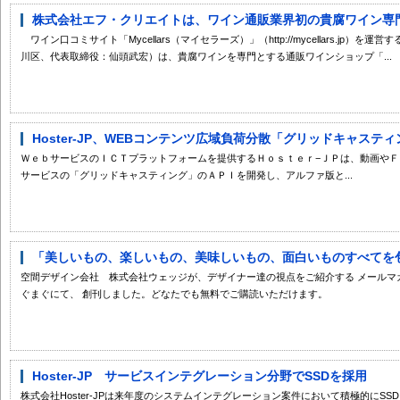
株式会社エフ・クリエイトは、ワイン通販業界初の貴腐ワイン専門通
ワイン口コミサイト「Mycellars（マイセラーズ）」（http://mycellars.jp
川区、代表取締役：仙頭武宏）は、貴腐ワインを専門とする通販ワインショップ「...
Hoster-JP、WEBコンテンツ広域負荷分散「グリッドキャスティング
ＷｅｂサービスのＩＣＴプラットフォームを提供するＨｏｓｔｅｒ−ＪＰは、動画や
サービスの「グリッドキャスティング」のＡＰＩを開発し、アルファ版と...
「美しいもの、楽しいもの、美味しいもの、面白いものすべてを包ん
空間デザイン会社 株式会社ウェッジが、デザイナー達の視点をご紹介する メールマ
ぐまぐにて、 創刊しました。どなたでも無料でご購読いただけます。
Hoster-JP サービスインテグレーション分野でSSDを採用
株式会社Hoster-JPは来年度のシステムインテグレーション案件において積極的にS