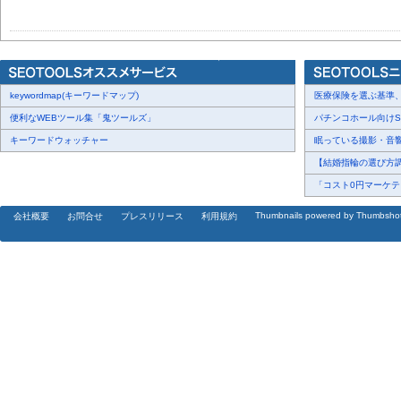
keywordmap(キーワードマップ)
医療保険を選ぶ基準、圧
便利なWEBツール集「鬼ツールズ」
パチンコホール向けSN
キーワードウォッチャー
眠っている撮影・音響・
【結婚指輪の選び方調査
「コスト0円マーケティ
Thumbnails powered by Thumbsho
会社概要
お問合せ
プレスリリース
利用規約