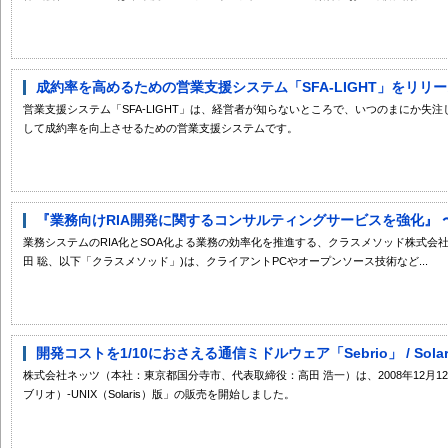
成約率を高めるための営業支援システム「SFA-LIGHT」をリリ
営業支援システム「SFA-LIGHT」は、経営者が知らないところで、いつのまにか失
して成約率を向上させるための営業支援システムです。
『業務向けRIA開発に関するコンサルティングサービスを強化』 〜
業務システムのRIA化とSOA化よる業務の効率化を推進する、クラスメソッド株式会
田 聡、以下「クラスメソッド」)は、クライアントPCやオープンソース技術など...
開発コストを1/10におさえる通信ミドルウェア「Sebrio」 / Sola
株式会社ネッツ（本社：東京都国分寺市、代表取締役：高田 浩一）は、2008年12月12
ブリオ）-UNIX（Solaris）版」の販売を開始しました。