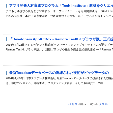
アプリ開発人材育成プログラム「Tech Institute」教材をクリエ
まつもとゆきひろ氏などが登壇する「オープンセミナー」も毎月開催決定 SAMSUNG EL
パン株式会社、本社：東京都港区、代表取締役：方常源、以下、サムスン電子ジャパン）
「Developers AppKitBox - Remote TestKit ブラウザ版」
2014年4月22日 NTTレゾナント株式会社 スマートフォンアプリ・サイトの検証をブラウザ上で行え
Remote TestKit ブラウザ版」、 対応ブラウザや機能を揃え正式提供開始 〜「Remote Test
最新Teradataデータベースの洗練された技術がビッグデータの
2014年4月10日 日本テラデータ株式会社 最新Teradataデータベースの洗練され
は、複数のシステム、分析手法、プログラミング言語、そして多様なデータ種...
<< 前月
< 前へ ｜ 次へ >
次月 >>