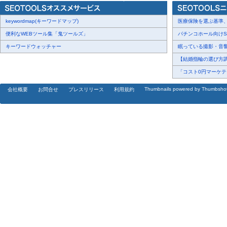
keywordmap(キーワードマップ)
医療保険を選ぶ基準、圧
便利なWEBツール集「鬼ツールズ」
パチンコホール向けSN
キーワードウォッチャー
眠っている撮影・音響・
【結婚指輪の選び方調査
「コスト0円マーケティ
Thumbnails powered by Thumbsho
会社概要
お問合せ
プレスリリース
利用規約