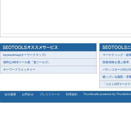
keywordmap(キーワードマップ)
マーケティング・顧客・
便利なWEBツール集「鬼ツールズ」
医療保険を選ぶ基準、圧
キーワードウォッチャー
パチンコホール向けSN
眠っている撮影・音響・
「コスト0円マーケティ
Thumbnails powered by Thumbsho
会社概要
お問合せ
プレスリリース
利用規約