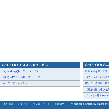
keywordmap(キーワードマップ)
医療保険を選ぶ基準、圧
便利なWEBツール集「鬼ツールズ」
パチンコホール向けSN
キーワードウォッチャー
眠っている撮影・音響・
【結婚指輪の選び方調査
「コスト0円マーケティ
Thumbnails powered by Thumbsho
会社概要
お問合せ
プレスリリース
利用規約