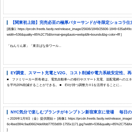
【関東初上陸】完売必至の極厚バターサンドが冬限定ショコラ仕立て
[画像1: https://prcdn.freetls.fastly.net/release_image/25606/1849/25606-1849-635a8
width=536&quality=85%2C75&format=jpeg&auto=webp&fit=bounds&bg-color=fff ]
「ねんりん家」「東京ばな奈ワール...
EY調査、スマート充電とV2G、コスト削減や電力系統安定性、再生
■ ファミリーカー所有者は、電気自動車への移行やスマート充電、送配電網へのエ
を平均20%削減することができる。 ■ EVが持つ調整力※1を活用することに...
NYC気分で楽しむブランチがキンプトン新宿東京に登場 毎日の気
＜2026年1月9日（金）提供開始＞ [画像1: https://prcdn.freetls.fastly.net/release_image/7
6c4bed384c9ad06624de6fdd77f33d09-1755x1171.jpg?width=536&quality=85%2C75&form
]