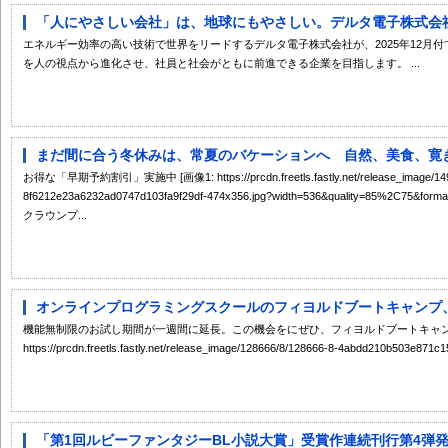
「人にやさしい会社」は、地球にもやさしい。デルタ電子株式会社が
エネルギー効率の高い技術で世界をリードするデルタ電子株式会社が、2025年12月付
を人の視点から進化させ、社員と社会がともに前進できる企業を目指します。 ...
まだ間に合う冬休みは、常夏のバケーションへ 自然、美食、寛ぎを
お得な「早期予約割引」実施中 [画像1: https://prcdn.freetls.fastly.net/release_image/149
8f6212e23a6232ad0747d103fa9f29df-474x356.jpg?width=536&quality=85%2C75&format=
クラウンプ...
オンラインプログラミングスクールのフィヨルドブートキャンプ、年
機能無制限のお試し期間が一週間に延長。この機会をにぜひ、フィヨルドブートキャンプ
https://prcdn.freetls.fastly.net/release_image/128666/8/128666-8-4abdd210b503e871c1
「第1回ルビーファンタジーBL小説大賞」受賞作連続刊行第4弾発売