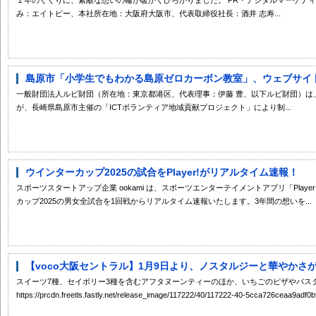
み：エイトピー、本社所在地：大阪府大阪市、代表取締役社長：酒井 志寿...
島原市「小学生でもわかる島原ゼロカーボン教室」、ウェブサイトに
一般財団法人ルビ財団（所在地：東京都港区、代表理事：伊藤 豊、以下ルビ財団）は
が、長崎県島原市主催の「ICTボランティア地域貢献プロジェクト」により制...
ウインターカップ2025の試合をPlayer!がリアルタイム速報！
スポーツスタートアップ企業 ookami は、スポーツエンターテイメントアプリ「Playe
カップ2025の男女全試合を1回戦からリアルタイム速報いたします。3年間の想いを...
【voco大阪セントラル】1月9日より、ノスタルジーと華やかさが
スイーツ7種、セイボリー3種を含むアフタヌーンティーのほか、いちごのピザやパスタな
https://prcdn.freetls.fastly.net/release_image/117222/40/117222-40-5cca726ceaa9adf