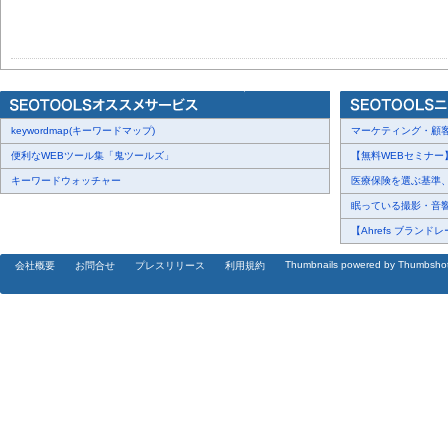
keywordmap(キーワードマップ)
マーケティング・顧客・
便利なWEBツール集「鬼ツールズ」
【無料WEBセミナー】【
キーワードウォッチャー
医療保険を選ぶ基準、圧
眠っている撮影・音響・
【Ahrefs ブランドレ
Thumbnails powered by Thumbsho
会社概要
お問合せ
プレスリリース
利用規約