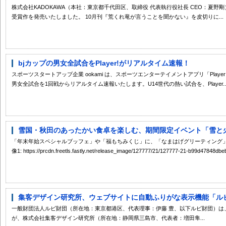
株式会社KADOKAWA（本社：東京都千代田区、取締役 代表執行役社長 CEO：夏野
受賞作を発売いたしました。 10月刊『荒くれ竜が言うことを聞かない』を皮切りに...
bjカップの男女全試合をPlayer!がリアルタイム速報！
スポーツスタートアップ企業 ookami は、スポーツエンターテイメントアプリ「Player
男女全試合を1回戦からリアルタイム速報いたします。U14世代の熱い試合を、Player..
雪国・秋田のあったかい食卓を楽しむ、期間限定イベント「雪と火の
「年末年始スペシャルブッフェ」や「福もちみくじ」に、「なまはげグリーティング」まで
像1: https://prcdn.freetls.fastly.net/release_image/127777/21/127777-21-b99d47848dbe
集客デザイン研究所、ウェブサイトに自動ふりがな表示機能「ルビフ
一般財団法人ルビ財団（所在地：東京都港区、代表理事：伊藤 豊、以下ルビ財団）は
が、株式会社集客デザイン研究所（所在地：静岡県三島市、代表者：増田隼...