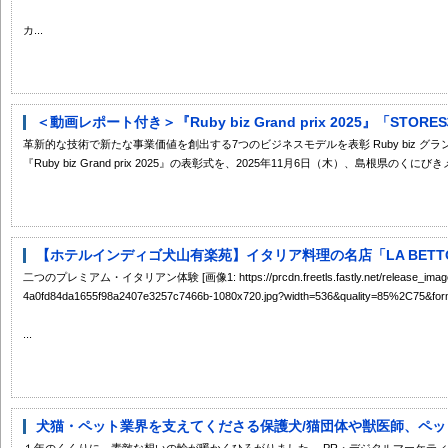
カ...
＜動画レポート付き＞『Ruby biz Grand prix 2025』「STOR
革新的な技術で新たな事業価値を創出する7つのビジネスモデルを表彰 Ruby biz グ
『Ruby biz Grand prix 2025』の表彰式を、2025年11月6日（木）、島根県のくにびきメ
【ホテルインディゴ犬山有楽苑】イタリア料理の名店「LA BETTOLA
二つのプレミアム・イタリアン体験 [画像1: https://prcdn.freetls.fastly.net/release_image/
4a0fd84da1655f98a2407e3257c7466b-1080x720.jpg?width=536&quality=85%2C75&forma
...
犬猫・ペット業界を支えてくださる保護犬/猫団体や獣医師、ペット
１年のくくりに、素敵な想いの輪が暖かくひろがりました。 PR・デジタルマーケティ