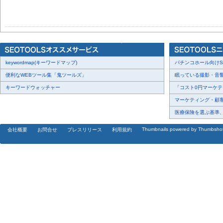
keywordmap(キーワードマップ)
パチンコホール向けSN
便利なWEBツール集「鬼ツールズ」
眠っている撮影・音響・
キーワードウォッチャー
「コスト0円マーケティ
マーケティング・顧客・
医療保険を選ぶ基準、圧
Thumbnails powered by Thumbsho
会社概要
お問合せ
プレスリリース
利用規約