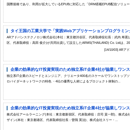
国際規格であり、利用が拡大しているEPUBに対応した「DRM搭載EPUB配信ソリューシ.
タイ王国の工業大学で「実践Webアプリケーションプログラミング
ARアドバンステクノロジ株式会社(本社：東京都渋谷区、代表取締役社長：武内 寿憲
区、代表取締役：高田 俊介)が共同出資して設立したARMS(THAILAND) Co. Ltdは、2014
[14/10/03]
企業の効果的なIT投資実現のため独立系IT企業4社が協業しワンスト
独立系IT企業のスピードとエンジニア、クリエータ400名のスケールでワンストップ
ロバイダーネットワークの特色 ・4社の優秀な人材によるプロジェクト体制の...
企業の効果的なIT投資実現のため独立系IT企業4社が協業しワンスト
株式会社アールラーニング(本社：東京都新宿区、代表取締役：庄司 貢一郎)、株式
ザイン(本社：東京都港区、代表取締役社長：曽我 英治)、株式会社スリー・...