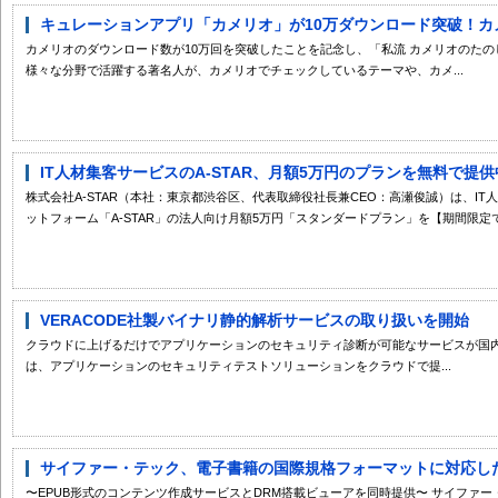
キュレーションアプリ「カメリオ」が10万ダウンロード突破！カメ
カメリオのダウンロード数が10万回を突破したことを記念し、「私流 カメリオのた
様々な分野で活躍する著名人が、カメリオでチェックしているテーマや、カメ...
IT人材集客サービスのA-STAR、月額5万円のプランを無料で提供中 
株式会社A-STAR（本社：東京都渋谷区、代表取締役社長兼CEO：高瀬俊誠）は、IT人
ットフォーム「A-STAR」の法人向け月額5万円「スタンダードプラン」を【期間限定で.
VERACODE社製バイナリ静的解析サービスの取り扱いを開始
クラウドに上げるだけでアプリケーションのセキュリティ診断が可能なサービスが国内
は、アプリケーションのセキュリティテストソリューションをクラウドで提...
サイファー・テック、電子書籍の国際規格フォーマットに対応した 
〜EPUB形式のコンテンツ作成サービスとDRM搭載ビューアを同時提供〜 サイファ