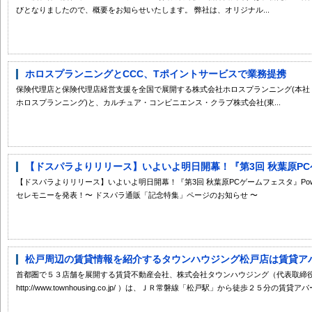
びとなりましたので、概要をお知らせいたします。 弊社は、オリジナル...
ホロスプランニングとCCC、Tポイントサービスで業務提携
保険代理店と保険代理店経営支援を全国で展開する株式会社ホロスプランニング(本社
ホロスプランニング)と、カルチュア・コンビニエンス・クラブ株式会社(東...
【ドスパラよりリリース】いよいよ明日開幕！『第3回 秋葉原PCゲ
【ドスパラよりリリース】いよいよ明日開幕！『第3回 秋葉原PCゲームフェスタ』Powered
セレモニーを発表！〜 ドスパラ通販「記念特集」ページのお知らせ 〜
松戸周辺の賃貸情報を紹介するタウンハウジング松戸店は賃貸アパー
首都圏で５３店舗を展開する賃貸不動産会社、株式会社タウンハウジング（代表取締役
http://www.townhousing.co.jp/ ）は、ＪＲ常磐線「松戸駅」から徒歩２５分の賃貸