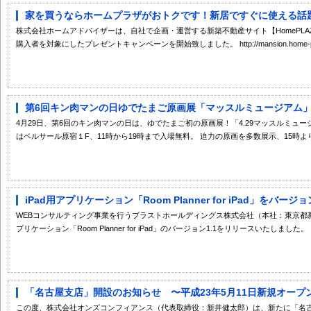
家を買うならホームプラザがおトクです！新居ですぐに使える話題の
株式会社ホームアドバイザーは、自社で企画・運営する新築不動産サイト【HomePL
購入者を対象にしたプレゼントキャンペーンを開始致しました。 http://mansion.home-pla
第6回キン肉マンの日ゆでたまご原画展「マッスルミュージアム」チ
4月29日、第6回のキン肉マンの日は、ゆでたまご初の原画展！「4.29マッスルミュージアム 〜Bu
はベルサール原宿１F、11時から19時まで入場無料。 迫力の原画を多数展示、15時より.
iPad用アプリケーション「Room Planner for iPad」をバージ
WEBコンサルティング事業を行うブラストホールディングス株式会社（本社：東京都新宿
プリケーション「Room Planner for iPad」のバージョン1.1をリリースいたしました。 .
「名古屋支店」開設のお知らせ 〜平成23年5月11日新規オープ
この度、株式会社オンズコンフィアンス（代表取締役：新井健太郎）は、新たに「名