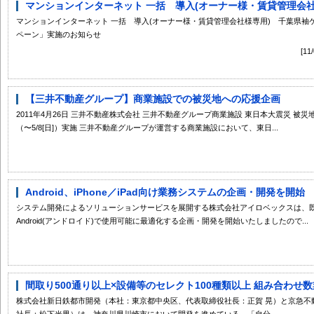
マンションインターネット 一括 導入(オーナー様・賃貸管理会社様
マンションインターネット 一括 導入(オーナー様・賃貸管理会社様専用) 千葉県
ペーン」実施のお知らせ
[1
【三井不動産グループ】商業施設での被災地への応援企画
2011年4月26日 三井不動産株式会社 三井不動産グループ商業施設 東日本大震災 被
（〜5/8[日]）実施 三井不動産グループが運営する商業施設において、東日...
Android、iPhone／iPad向け業務システムの企画・開発を開始
システム開発によるソリューションサービスを展開する株式会社アイロベックスは、既存の
Android(アンドロイド)で使用可能に最適化する企画・開発を開始いたしましたので...
間取り500通り以上×設備等のセレクト100種類以上 組み合わせ数
株式会社新日鉄都市開発（本社：東京都中央区、代表取締役社長：正賀 晃）と京急不
社長：松下光男）は、神奈川県川崎市において開発を進めている、「自分...