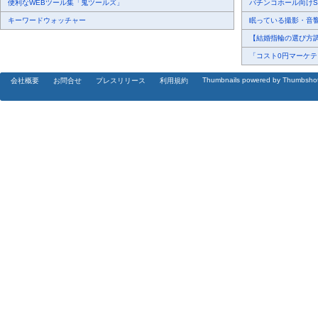
便利なWEBツール集「鬼ツールズ」
パチンコホール向けSN
キーワードウォッチャー
眠っている撮影・音響・
【結婚指輪の選び方調査
「コスト0円マーケティ
Thumbnails powered by Thumbsho
会社概要
お問合せ
プレスリリース
利用規約