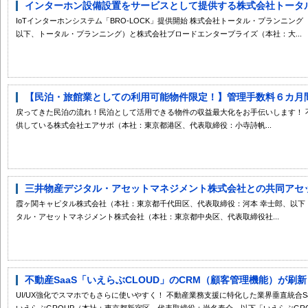
インターホン設備設置をサービスとして提供する株式会社トータル・
IoTインターホンシステム「BRO-LOCK」提供開始 株式会社トータル・プランニ
以下、トータル・プランニング）と株式会社ブロードエンタープライズ（本社：大...
【民泊・旅館業としての利用可能物件限定！】管理手数料６カ月間０
戻ってきた民泊の流れ！民泊として活用できる物件の収益最大化をお手伝いします！ 
供している株式会社エアサポ（本社：東京都港区、代表取締役：小寺詩帆...
三井物産デジタル・アセットマネジメント株式会社との共同アセット
霞ヶ関キャピタル株式会社（本社：東京都千代田区、代表取締役：河本 幸士郎、以下
タル・アセットマネジメント株式会社（本社：東京都中央区、代表取締役社...
不動産SaaS「いえらぶCLOUD」のCRM（顧客管理機能）が刷新
UI/UX強化でスマホでもさらに使いやすく！ 不動産業務支援に特化した業界垂直統合S
いえらぶGROUP（本社：東京都新宿区、代表取締役：岩名泰介 以下「いえらぶGROU