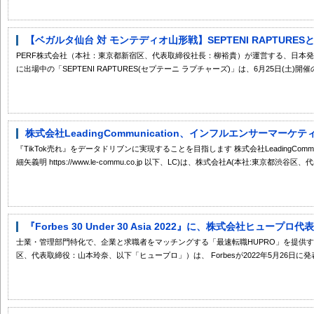
【ベガルタ仙台 対 モンテディオ山形戦】SEPTENI RAPTURES
PERF株式会社（本社：東京都新宿区、代表取締役社長：柳裕貴）が運営する、日本発の
に出場中の「SEPTENI RAPTURES(セプテーニ ラプチャーズ)」は、6月25日(土)開催の
株式会社LeadingCommunication、インフルエンサーマーケティ
『TikTok売れ』をデータドリブンに実現することを目指します 株式会社LeadingCommu
細矢義明 https://www.le-commu.co.jp 以下、LC)は、株式会社A(本社:東京都渋谷区、代
『Forbes 30 Under 30 Asia 2022』に、株式会社ヒュープ
士業・管理部門特化で、企業と求職者をマッチングする「最速転職HUPRO」を提供
区、代表取締役：山本玲奈、以下「ヒュープロ」）は、 Forbesが2022年5月26日に発表.