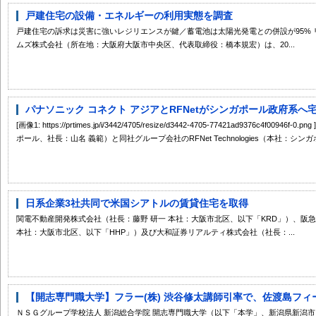
戸建住宅の設備・エネルギーの利用実態を調査
戸建住宅の訴求は災害に強いレジリエンスが鍵／蓄電池は太陽光発電との併設が95%
ムズ株式会社（所在地：大阪府大阪市中央区、代表取締役：橋本規宏）は、20...
パナソニック コネクト アジアとRFNetがシンガポール政府系へ宅
[画像1: https://prtimes.jp/i/3442/4705/resize/d3442-4705-77421ad9376c4
ポール、社長：山名 義範）と同社グループ会社のRFNet Technologies（本社：シンガポール、
日系企業3社共同で米国シアトルの賃貸住宅を取得
関電不動産開発株式会社（社長：藤野 研一 本社：大阪市北区、以下「KRD」）、阪
本社：大阪市北区、以下「HHP」）及び大和証券リアルティ株式会社（社長：...
【開志専門職大学】フラー(株) 渋谷修太講師引率で、佐渡島フィー
ＮＳＧグループ学校法人 新潟総合学院 開志専門職大学（以下「本学」、新潟県新潟