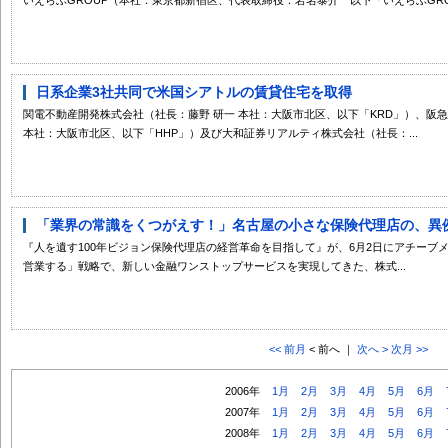
日系企業3社共同で米国シアトルの賃貸住宅を取得
関電不動産開発株式会社（社長：藤野 研一 本社：大阪市北区、以下「KRD」）、阪
本社：大阪市北区、以下「HHP」）及び大和証券リアルティ株式会社（社長：...
「業界の常識をくつがえす！」名古屋の小さな保険代理店の、異例な
『人を遺す100年ビジョン保険代理店の経営革命を目指して』が、6月2日にアチーブ
営業する」戦略で、新しい金融ワンストップサービスを実現してきた、株式...
<< 前月
< 前へ ｜
次へ >
次月 >>
2006年
1月
2月
3月
4月
5月
6月
2007年
1月
2月
3月
4月
5月
6月
2008年
1月
2月
3月
4月
5月
6月