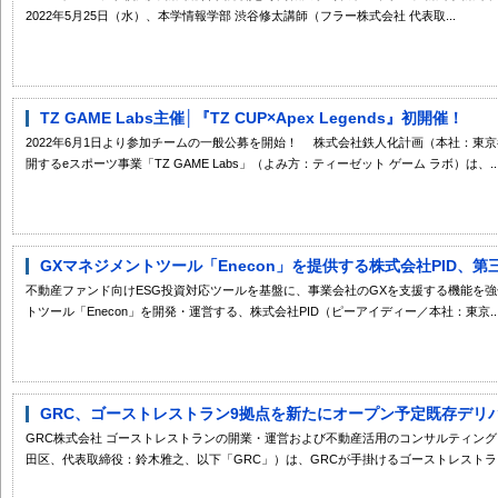
2022年5月25日（水）、本学情報学部 渋谷修太講師（フラー株式会社 代表取...
TZ GAME Labs主催│『TZ CUP×Apex Legends』初開催！
2022年6月1日より参加チームの一般公募を開始！ 株式会社鉄人化計画（本社：東
開するeスポーツ事業「TZ GAME Labs」（よみ方：ティーゼット ゲーム ラボ）は、..
GXマネジメントツール「Enecon」を提供する株式会社PID、第三
不動産ファンド向けESG投資対応ツールを基盤に、事業会社のGXを支援する機能を強
トツール「Enecon」を開発・運営する、株式会社PID（ピーアイディー／本社：東京..
GRC、ゴーストレストラン9拠点を新たにオープン予定既存デリバ
GRC株式会社 ゴーストレストランの開業・運営および不動産活用のコンサルティング
田区、代表取締役：鈴木雅之、以下「GRC」）は、GRCが手掛けるゴーストレストラ..