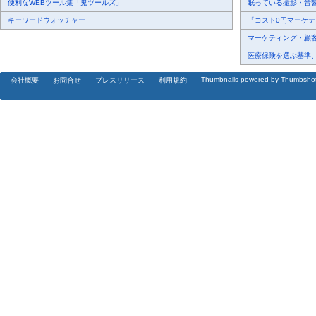
便利なWEBツール集「鬼ツールズ」
眠っている撮影・音響・
キーワードウォッチャー
「コスト0円マーケティ
マーケティング・顧客・
医療保険を選ぶ基準、圧
Thumbnails powered by Thumbsho
会社概要
お問合せ
プレスリリース
利用規約