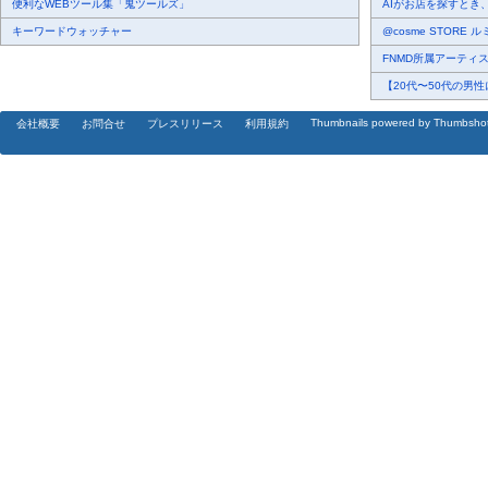
便利なWEBツール集「鬼ツールズ」
AIがお店を探すとき、
キーワードウォッチャー
@cosme STORE 
FNMD所属アーティスト 
【20代〜50代の男性
Thumbnails powered by Thumbsho
会社概要
お問合せ
プレスリリース
利用規約