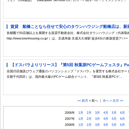
賃貸 船橋ことなら任せて安心のタウンハウジング船橋店は、新築賃
首都圏で50店舗以上を展開する賃貸不動産会社、株式会社タウンハウジング（代表取締
http://www.townhousing.co.jp/ ）は、京成本線 京成大久保駅 徒歩6分の新築賃貸ア
【ドスパラよりリリース】『第5回 秋葉原PCゲームフェスタ』Powered b
全国23店舗及びウェブ通販のパソコンショップ『ドスパラ』を運営する株式会社サードウェ
京都千代田区）は、国内最大級のPCゲーム総合イベント、『第5回 秋葉原PCゲ...
<< 前月
< 前へ ｜
次へ >
次月 >>
2006年
1月
2月
3月
4月
5月
6月
2007年
1月
2月
3月
4月
5月
6月
2008年
1月
2月
3月
4月
5月
6月