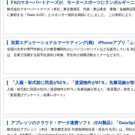
FXのマネーパートナーズが、モータースポーツにランボルギーニで参戦！
株式会社マネーパートナーズ（本社：東京都港区 代表：奥山泰全 業種：金融商品取引業
に参戦する「Team JLOC」とスポンサー契約を締結いたしました。 この契約により、そ
加賀エデュケーショナルマーケティング(株) iPhoneアプリ「ふ
全国の大学や専門学校などの教育機関向けにパソコンやソフトなどを販売している 加
は、企業で活躍する若手社員向け研修、学生向け就職活動セミナーなどを行...
「入籍・挙式前に同居が52％」「賃貸物件が87％」先輩花嫁が答え
入籍・挙式前に同居が52％／賃貸物件が87％／先輩花嫁が答えた「新居選び」本音コメ
「新居選びアンケート」結果レポート）
アプレッソのクラウド・データ連携ソフト（EAI製品）「DataSpider S
株式会社アプレッソ （本社：東京都文京区 代表取締役社長：長谷川 礼司）は、同社
ウェア（EAI製品）「DataSpider Servista 3.0」のサーバ用オペレーティングシステ...