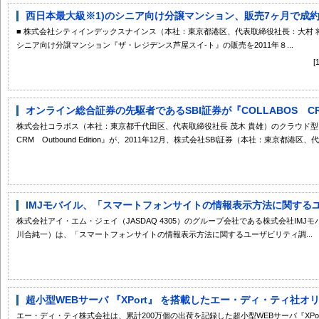
西日本最大級※1)のシニア向け分譲マンション、販売7ヶ月で成約
■ 株式会社シティインデックスナインス（本社：東京都港区、代表取締役社長：大村 将
シニア向け分譲マンション『ザ・レジデンス芦屋スイ-ト』の販売を2011年８...
オンライン総合証券の先駆者であるSBI証券が『COLLABOS CRM O
株式会社コラボス（本社：東京都千代田区、代表取締役社長 茂木 貴雄）のクラウド型ア
CRM Outbound Edition』が、2011年12月、株式会社SBI証券（本社：東京都港区、代
IMJモバイル、「スマートフォンサイトの情報表示方法に関するユー
株式会社アイ・エム・ジェイ（JASDAQ 4305）のグループ会社である株式会社IM
川合純一）は、「スマートフォンサイトの情報表示方法に関するユーザビリティ調...
超小型WEBサーバ 『XPort』 を搭載したエー・ディ・ティ社オリジナ
エー・ディ・ティ株式会社は、累計200万個の出荷を記録した超小型WEBサーバ『XP