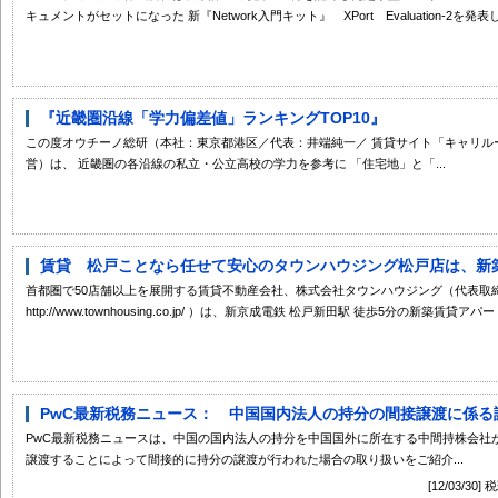
キュメントがセットになった 新『Network入門キット』 XPort Evaluation-2を発表しま
『近畿圏沿線「学力偏差値」ランキングTOP10』
この度オウチーノ総研（本社：東京都港区／代表：井端純一／ 賃貸サイト「キャリル
営）は、 近畿圏の各沿線の私立・公立高校の学力を参考に 「住宅地」と「...
賃貸 松戸ことなら任せて安心のタウンハウジング松戸店は、新築賃
首都圏で50店舗以上を展開する賃貸不動産会社、株式会社タウンハウジング（代表取締
http://www.townhousing.co.jp/ ）は、新京成電鉄 松戸新田駅 徒歩5分の新築賃貸ア
PwC最新税務ニュース： 中国国内法人の持分の間接譲渡に係る
PwC最新税務ニュースは、中国の国内法人の持分を中国国外に所在する中間持株会社
譲渡することによって間接的に持分の譲渡が行われた場合の取り扱いをご紹介...
[12/03/