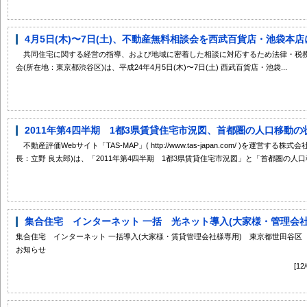
4月5日(木)〜7日(土)、不動産無料相談会を西武百貨店・池袋本
共同住宅に関する経営の指導、および地域に密着した相談に対応するため法律・税
会(所在地：東京都渋谷区)は、平成24年4月5日(木)〜7日(土) 西武百貨店・池袋...
2011年第4四半期 1都3県賃貸住宅市況図、首都圏の人口移動の状況 
不動産評価Webサイト「TAS-MAP」( http://www.tas-japan.com/ )を運
長：立野 良太郎)は、「2011年第4四半期 1都3県賃貸住宅市況図」と「首都圏の人口移
集合住宅 インターネット 一括 光ネット導入(大家様・管理会社様
集合住宅 インターネット 一括導入(大家様・賃貸管理会社様専用) 東京都世田谷
お知らせ
[1