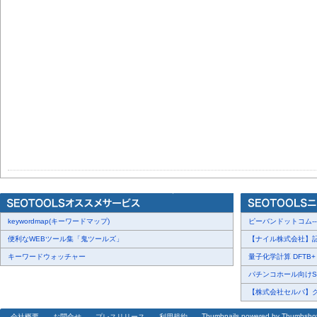
keywordmap(キーワードマップ)
ピーバンドットコム---
便利なWEBツール集「鬼ツールズ」
【ナイル株式会社】記事
キーワードウォッチャー
量子化学計算 DFTB+ に
パチンコホール向けSN
【株式会社セルバ】クチ
Thumbnails powered by Thumbsho
会社概要
お問合せ
プレスリリース
利用規約