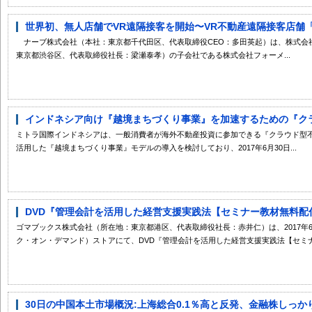
世界初、無人店舗でVR遠隔接客を開始〜VR不動産遠隔接客店舗「ど
ナーブ株式会社（本社：東京都千代田区、代表取締役CEO：多田英起）は、株式会
東京都渋谷区、代表取締役社長：梁瀬泰孝）の子会社である株式会社フォーメ...
インドネシア向け『越境まちづくり事業』を加速するための『クラウ
ミトラ国際インドネシアは、一般消費者が海外不動産投資に参加できる『クラウド型
活用した『越境まちづくり事業』モデルの導入を検討しており、2017年6月30日...
DVD『管理会計を活用した経営支援実践法【セミナー教材無料配付
ゴマブックス株式会社（所在地：東京都港区、代表取締役社長：赤井仁）は、2017年6月3
ク・オン・デマンド）ストアにて、DVD『管理会計を活用した経営支援実践法【セミナー
30日の中国本土市場概況:上海総合0.1％高と反発、金融株しっか