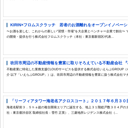
KIRIN×フロムスクラッチ 若者のお酒離れをオープンイノベーショ
〜お酒を楽しむ、これからの新しい”習慣・市場”を大企業とベンチャー企業で創出〜 マ
の開発・提供を行う株式会社フロムスクラッチ（本社：東京都新宿区/代表...
吹田市周辺の不動産情報を豊富に取りそろえている不動産会社 『株
不動産業に特化した業務支援CLOUDサービスを提供する株式会社いえらぶGROUP
介 以下「いえらぶGROUP」）は、吹田市周辺の不動産情報を豊富に扱う株式会社マナー
「リーフィアタワー海老名アクロスコート」２０１７年６月３０日（
海老名駅前３．５ｈａ超の複合開発エリアに誕生する、地上３１階総戸数３０４戸のタ
社：東京都渋谷区 取締役社長：雪竹 正英）、三菱地所レジデンス株式会社（...