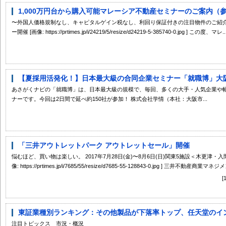
1,000万円台から購入可能マレーシア不動産セミナーのご案内（
〜外国人価格規制なし、キャピタルゲイン税なし、利回り保証付きの注目物件のご紹介〜
ー開催 [画像: https://prtimes.jp/i/24219/5/resize/d24219-5-385740-0.jpg ] この度、マレ..
【夏採用活発化！】日本最大級の合同企業セミナー「就職博」大
あさがくナビの「就職博」は、日本最大級の規模で、毎回、多くの大手・人気企業や
ナーです。今回は2日間で延べ約150社が参加！ 株式会社学情（本社：大阪市...
「三井アウトレットパーク アウトレットセール」開催
悩むほど、買い物は楽しい。 2017年7月28日(金)〜8月6日(日)関東5施設＜木更津
像: https://prtimes.jp/i/7685/55/resize/d7685-55-128843-0.jpg ] 三井不動産商業マネジ
東証業種別ランキング：その他製品が下落率トップ、任天堂のインパ
注目トピックス 市況・概況