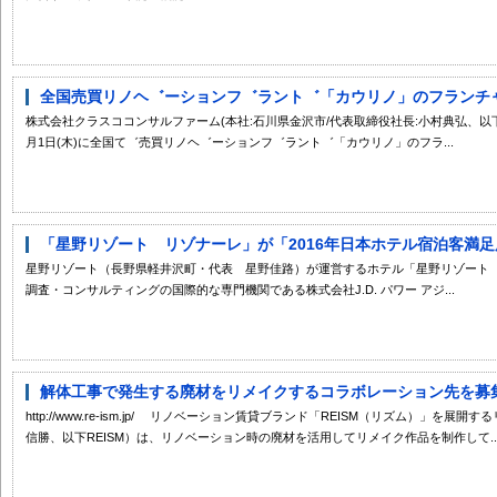
全国売買リノヘ゛ーションフ゛ラント゛「カウリノ」のフランチャイ
株式会社クラスココンサルファーム(本社:石川県金沢市/代表取締役社長:小村典弘、以下
月1日(木)に全国て゛売買リノヘ゛ーションフ゛ラント゛「カウリノ」のフラ...
「星野リゾート リゾナーレ」が「2016年日本ホテル宿泊客満足度
星野リゾート（長野県軽井沢町・代表 星野佳路）が運営するホテル「星野リゾート 
調査・コンサルティングの国際的な専門機関である株式会社J.D. パワー アジ...
解体工事で発生する廃材をリメイクするコラボレーション先を募
http://www.re-ism.jp/ リノベーション賃貸ブランド「REISM（リズム）」を
信勝、以下REISM）は、リノベーション時の廃材を活用してリメイク作品を制作して..