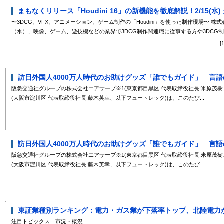
まもなくリリース「Houdini 16」の新機能を徹底解説！2/15(水) 
〜3DCG、VFX、アニメーション、ゲーム制作の「Houdini」を使った制作現場〜 株
（水）、映像、ゲーム、遊技機などの業界で3DCG制作関連職に従事する方や3DCG制作
訪日外国人4000万人時代のお助けグッズ「誰でもガイド」 言語の
阪急交通社グループの株式会社エアサーブ※1(東京都目黒区 代表取締役社長:米原茂
(大阪市淀川区 代表取締役社長:藤木英幸、以下フュートレック)は、このたび...
訪日外国人4000万人時代のお助けグッズ「誰でもガイド」 言語の
阪急交通社グループの株式会社エアサーブ※1(東京都目黒区 代表取締役社長:米原茂
(大阪市淀川区 代表取締役社長:藤木英幸、以下フュートレック)は、このたび...
東証業種別ランキング：電力・ガス業が下落率トップ、北陸電力
注目トピックス 市況・概況