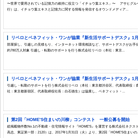
〜世界で愛用されている記憶力の維持に役立つ「イチョウ葉エキス」〜 アサヒグルー
行）は、イチョウ葉エキスと記憶力に関する情報を発信するオウンドメディア...
リベロとベネフィット・ワンが協業『新生活サポートデスク』1月30
部屋探し、引越しの見積もり、インターネット環境相談など、サポートデスクがお手
約780万人対象 引越し・転勤のサポートを行う株式会社リベロ（本社：東京...
リベロとベネフィット・ワンが協業『新生活サポートデスク』1月30
引越し・転勤のサポートを行う株式会社リベロ（本社：東京都渋谷区、代表取締役：
社：東京都新宿区、代表取締役社長：白石徳生）は協業し、ベネフィット・...
第2回「HOME’S住まいの川柳」コンテスト 一般公募を開始
総掲載物件数No.1の不動産・住宅情報サイト『HOME'S』を運営する株式会社ネク
高志、東証第一部：2120）は、2017年1月31日（火）より、第2回「HOME’S住まいの..