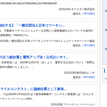
9866/99/29866-99-e9d1d72f090496123e748545b540f...
[23/12/31] ネクスター株式会社
提供元：
PRTIMES
出する】「一般社団法人日本コワーキン...
を、不動産オーナーにコミュニティを活用した資産価値向上のノウハウを提供す
締役／TAKAGIグル...
23/12/30] 一般社団法人日本コワーキングスペース&コミュニティマネージャー協会
提供元：
PRTIMES
で占う総合運と運気アップ法！公式占いサイ...
武井哲也）は、2023年12月27日（水）より、運営する公式占いサイト「村野弘
供を開始いたしました。 ...
[23/12/30] 株式会社レンサ
提供元：
PRTIMES
プ
マイルコンテスト」に協創企業として参加...
では2024年1月15日(月)まで参加者募集中！コンテスト受賞者には『ホスピタ
ストイノベーション(本社...
[23/12/30] ファーストイノベーション