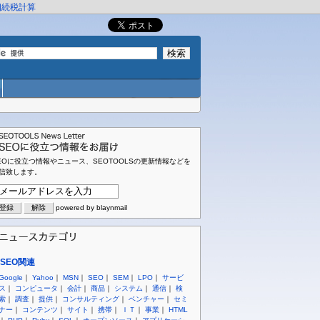
相続税計算
EOに役立つ情報やニュース、SEOTOOLSの更新情報などを
信致します。
powered by blaynmail
SEO関連
Google
｜
Yahoo
｜
MSN
｜
SEO
｜
SEM
｜
LPO
｜
サービ
ス
｜
コンピュータ
｜
会計
｜
商品
｜
システム
｜
通信
｜
検
索
｜
調査
｜
提供
｜
コンサルティング
｜
ベンチャー
｜
セミ
ナー
｜
コンテンツ
｜
サイト
｜
携帯
｜
ＩＴ
｜
事業
｜
HTML