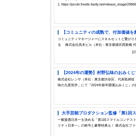
1: https://prcdn.freetls.fastly.net/release_image/2
【コミュニティの成熟で、付加価値を創
コミュニティマネージャーにスキルセットと繋がり
る 株式会社高木ビル（本社：東京都港区西新橋 代表取
[
【2024年の運勢】村野弘味のおみくじ
株式会社レンサ（本社：東京都渋谷区、代表取締役：
味の九星気学」にて『2024年新年開運おみくじ』の提
大手芸能プロダクション監修「第1回ス
一般接遇日本一を決める「第1回スマイルコンテスト」
リティ日本一』の称号と豪華特典も！ 株式会社ファー