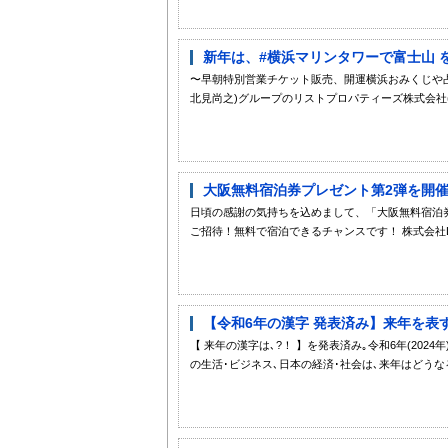
新年は、#横浜マリンタワーで富士山 
〜早朝特別営業チケット販売、開運横浜おみくじや占
北見尚之)グループのリストプロパティーズ株式会社(
大阪無料宿泊券プレゼント第2弾を開催！
日頃の感謝の気持ちを込めまして、「大阪無料宿泊券プレゼン
ご招待！無料で宿泊できるチャンスです！ 株式会社LD
【令和6年の漢字 発表済み】来年を表
【 来年の漢字は､?！ 】を発表済み｡令和6年(202
の生活･ビジネス､日本の経済･社会は､来年はどうなる?