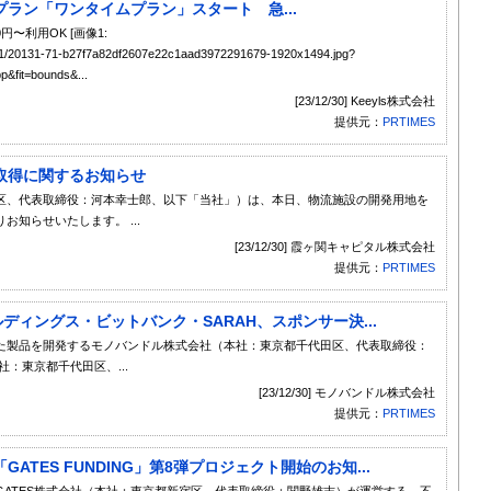
ラン「ワンタイムプラン」スタート 急...
円〜利用OK [画像1:
131/71/20131-71-b27f7a82df2607e22c1aad3972291679-1920x1494.jpg?
&fit=bounds&...
[23/12/30] Keeyls株式会社
提供元：
PRTIMES
取得に関するお知らせ
、代表取締役：河本幸士郎、以下「当社」）は、本日、物流施設の開発用地を
知らせいたします。 ...
[23/12/30] 霞ヶ関キャピタル株式会社
提供元：
PRTIMES
ールディングス・ビットバンク・SARAH、スポンサー決...
た製品を開発するモノバンドル株式会社（本社：東京都千代田区、代表取締役：
：東京都千代田区、...
[23/12/30] モノバンドル株式会社
提供元：
PRTIMES
TES FUNDING」第8弾プロジェクト開始のお知...
ート GATES株式会社（本社：東京都新宿区、代表取締役：関野雄志）が運営する、不