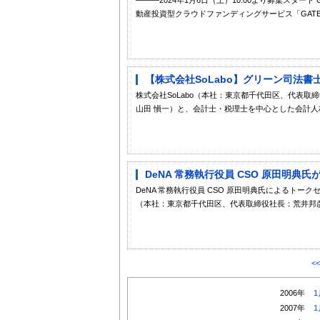
動産投資型クラウドファンディングサービス「GATES 
【株式会社SoLabo】グリーン司法書
株式会社SoLabo（本社：東京都千代田区、代表取締
山田 愼一）と、会計士・税理士を中心とした会計人材
DeNA 常務執行役員 CSO 原田明典氏が登壇！
DeNA 常務執行役員 CSO 原田明典氏によるトー
（本社：東京都千代田区、代表取締役社長：荒井邦彦
<
2006年
1
2007年
1