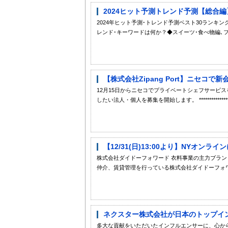
2024ヒット予測トレンド予測【総合編
2024年ヒット予測･トレンド予測ベスト30ランキ
レンド･キーワードは何か？◆スイーツ･食べ物編､ファ
【株式会社Zipang Port】ニセコ
12月15日からニセコでプライベートシェフサービ
したい法人・個人を募集を開始します。 *************************
【12/31(日)13:00より】NYオン
株式会社ダイドーフォワード 衣料事業の主力ブラン
仲介、賃貸管理を行っている株式会社ダイドーフォワー
ネクスター株式会社が日本のトップインフルエ
多大な貢献をいただいたインフルエンサーに、心から