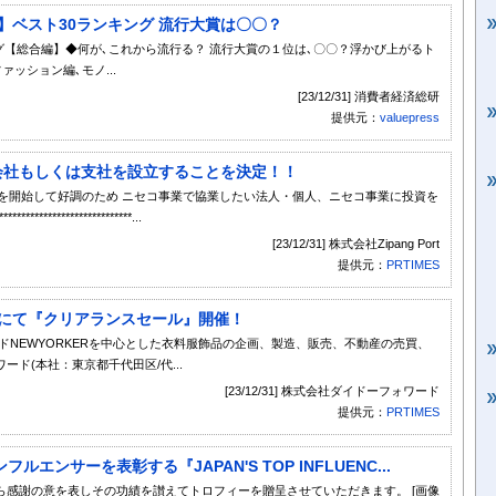
】ベスト30ランキング 流行大賞は〇〇？
ング【総合編】◆何が､これから流行る？ 流行大賞の１位は､〇〇？浮かび上がるト
ッション編､モノ...
[23/12/31] 消費者経済総研
提供元：
valuepress
で新会社もしくは支社を設立することを決定！！
スを開始して好調のため ニセコ事業で協業したい法人・個人、ニセコ事業に投資を
*******************...
[23/12/31] 株式会社Zipang Port
提供元：
PRTIMES
ラインにて『クリアランスセール』開催！
ドNEWYORKERを中心とした衣料服飾品の企画、製造、販売、不動産の売買、
ド(本社：東京都千代田区/代...
[23/12/31] 株式会社ダイドーフォワード
提供元：
PRTIMES
ンサーを表彰する『JAPAN'S TOP INFLUENC...
感謝の意を表しその功績を讃えてトロフィーを贈呈させていただきます。 [画像