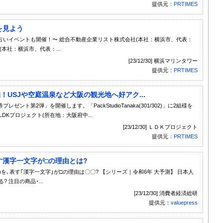
提供元：
PRTIMES
を見よう
いイベントも開催！〜 総合不動産企業リスト株式会社(本社：横浜市、代表：
本社：横浜市、代表：...
[23/12/30] 横浜マリンタワー
提供元：
PRTIMES
USJや空庭温泉など大阪の観光地へ好アク...
ト第2弾」を開催します。「PackStudioTanaka(301/302)」に2組様を
Kプロジェクト(所在地：大阪府中...
[23/12/30] ＬＤＫプロジェクト
提供元：
PRTIMES
す漢字一文字が□の理由とは?
4年)を､表す｢漢字一文字｣が□の理由は〇〇? 【シリーズ｜令和6年 大予測】 日本人
 注目の商品･...
[23/12/30] 消費者経済総研
提供元：
valuepress