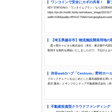
ワンコインで安全にカギの共有！ 新プ
KEY STATIONの「ワンタイムプラン」なら3日間400
https://prcdn.freetls.fastly.net/release_image/20
width=536&quality=85%2C75&format=jpeg&auto=webp
【埼玉県越谷市】物流施設開発用地の
霞ヶ関キャピタル株式会社（本社：東京都千代田区
取得する契約を締結いたしましたので、下記のとおりお
渋谷web3ハブ「Centrum」野村ホ
ブロックチェーンをはじめとした最先端技術を用い
原沢 陽水）とサンフロンティア不動産株式会社（本社
不動産投資型クラウドファンディング「GA
―――2024年1月6日（土）10:00より募集スタ