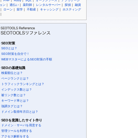
｜
PHP
｜
Ruby
｜
SQL
｜
オープンソース
｜
アプリケーシ
ョン
｜
過払い
｜
薬剤師
｜
レンタルサーバー
｜
探偵
｜
融資
｜
ローン
｜
留学
｜
不動産
｜
キャッシング
｜
ホスティング
｜
SEO対策
SEOとは？
SEO対策を自分で！
WEBマスターによるSEO対策の手順
SEOの基礎知識
検索順位とは？
ページランクとは？
トラフィックランキングとは？
インデックス数とは？
被リンク数とは？
キーワード率とは？
強調タグとは？
ドメイン取得年月日とは？
SEOを意識したサイト作り
ドメイン・サーバを用意する
管理ツールを利用する
アクセス解析をする