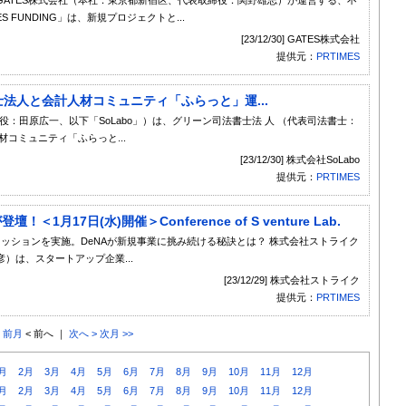
FUNDING」は、新規プロジェクトと...
[23/12/30] GATES株式会社
提供元：
PRTIMES
士法人と会計人材コミュニティ「ふらっと」運...
役：田原広一、以下「SoLabo」）は、グリーン司法書士法 人 （代表司法書士：
コミュニティ「ふらっと...
[23/12/30] 株式会社SoLabo
提供元：
PRTIMES
＜1月17日(水)開催＞Conference of S venture Lab.
クセッションを実施。DeNAが新規事業に挑み続ける秘訣とは？ 株式会社ストライク
）は、スタートアップ企業...
[23/12/29] 株式会社ストライク
提供元：
PRTIMES
< 前月
< 前へ ｜
次へ >
次月 >>
月
2月
3月
4月
5月
6月
7月
8月
9月
10月
11月
12月
月
2月
3月
4月
5月
6月
7月
8月
9月
10月
11月
12月