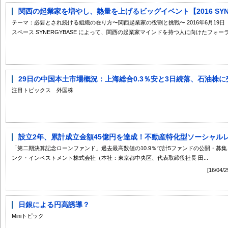
関西の起業家を増やし、熱量を上げるビッグイベント【2016 SYNERGYBAS
テーマ：必要とされ続ける組織の在り方〜関西起業家の役割と挑戦〜 2016年6月19
スペース SYNERGYBASE によって、関西の起業家マインドを持つ人に向けたフォーラ.
29日の中国本土市場概況：上海総合0.3％安と3日続落、石油株に
注目トピックス 外国株
設立2年、累計成立金額45億円を達成！不動産特化型ソーシャルレン
「第二期決算記念ローンファンド」過去最高数値の10.9％で計5ファンドの公開・募集
ンク・インベストメント株式会社（本社：東京都中央区、代表取締役社長 田...
[16/
日銀による円高誘導？
Miniトピック