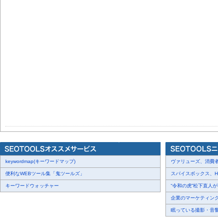
keywordmap(キーワードマップ)
ヴァリューズ、消費者行
便利なWEBツール集「鬼ツールズ」
スパイスボックス、Haku
キーワードウォッチャー
“令和の虎”松下直人が書
企業のマーケティング内
眠っている撮影・音響・