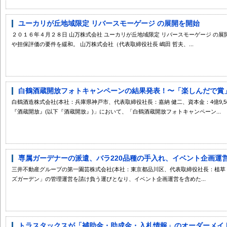
ユーカリが丘地域限定 リバースモーゲージ の展開を開始
２０１６年４月２８日 山万株式会社 ユーカリが丘地域限定 リバースモーゲージ の展
や担保評価の要件を緩和。 山万株式会社（代表取締役社長 嶋田 哲夫、...
白鶴酒蔵開放フォトキャンペーンの結果発表！〜「楽しんだで賞」「
白鶴酒造株式会社(本社：兵庫県神戸市、代表取締役社長：嘉納 健二、資本金：4億9,500
『酒蔵開放』(以下『酒蔵開放』)」において、「白鶴酒蔵開放フォトキャンペーン...
専属ガーデナーの派遣、バラ220品種の手入れ、イベント企画運営な
三井不動産グループの第一園芸株式会社(本社：東京都品川区、代表取締役社長：植草
ズガーデン」の管理運営を請け負う運びとなり、イベント企画運営を含めた...
トラスタックスが「補助金・助成金・入札情報」のオーダーメイド配