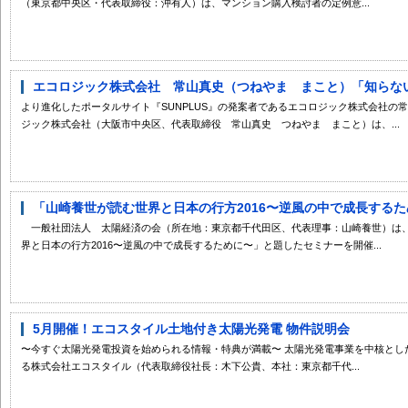
（東京都中央区・代表取締役：沖有人）は、マンション購入検討者の定例意...
エコロジック株式会社 常山真史（つねやま まこと）「知らないと
より進化したポータルサイト『SUNPLUS』の発案者であるエコロジック株式会社の常
ジック株式会社（大阪市中央区、代表取締役 常山真史 つねやま まこと）は、...
「山崎養世が読む世界と日本の行方2016〜逆風の中で成長するため
一般社団法人 太陽経済の会（所在地：東京都千代田区、代表理事：山崎養世）は、20
界と日本の行方2016〜逆風の中で成長するために〜」と題したセミナーを開催...
5月開催！エコスタイル土地付き太陽光発電 物件説明会
〜今すぐ太陽光発電投資を始められる情報・特典が満載〜 太陽光発電事業を中核とし
る株式会社エコスタイル（代表取締役社長：木下公貴、本社：東京都千代...