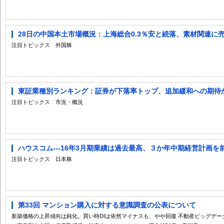
28日の中国本土市場概況：上海総合0.3％安と続落、素材関連に
注目トピックス 外国株
東証業種別ランキング：証券が下落率トップ、追加緩和への期待から
注目トピックス 市況・概況
ハウスコム---16年3月期業績は過去最高、３か年中期経営計画を
注目トピックス 日本株
第33回 マンション購入に対する意識調査の公表について
新築価格の上昇傾向は鈍化。買い時DIは依然マイナスも、やや回復 不動産ビッグデ