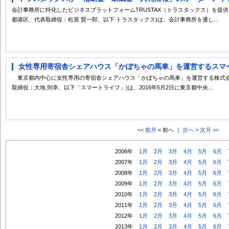
会計事務所に特化したビジネスプラットフォームTRUSTAX（トラスタックス）を提
都港区、代表取締役：松原 賢一郎、以下 トラスタックス)は、会計事務所を通し...
女性専用寄宿舎シェアハウス「かぼちゃの馬車」を運営するスマート
東京都内中心に女性専用の寄宿舎シェアハウス「かぼちゃの馬車」を運営する株式会
取締役：大地 則幸、以下「スマートライフ」)は、2016年5月2日に東京都中央...
<< 前月
< 前へ ｜
次へ >
次月 >>
2006年
1月
2月
3月
4月
5月
6月
2007年
1月
2月
3月
4月
5月
6月
2008年
1月
2月
3月
4月
5月
6月
2009年
1月
2月
3月
4月
5月
6月
2010年
1月
2月
3月
4月
5月
6月
2011年
1月
2月
3月
4月
5月
6月
2012年
1月
2月
3月
4月
5月
6月
2013年
1月
2月
3月
4月
5月
6月