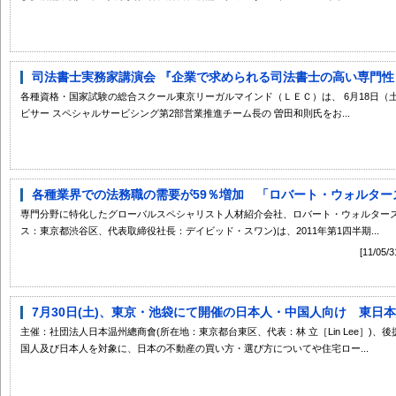
司法書士実務家講演会 『企業で求められる司法書士の高い専門性
各種資格・国家試験の総合スクール東京リーガルマインド（ＬＥＣ）は、 6月18日（
ビサー スペシャルサービシング第2部営業推進チーム長の 曽田和則氏をお...
各種業界での法務職の需要が59％増加 「ロバート・ウォルターズ 
専門分野に特化したグローバルスペシャリスト人材紹介会社、ロバート・ウォルターズ
ス：東京都渋谷区、代表取締役社長：デイビッド・スワン)は、2011年第1四半期...
[11/
7月30日(土)、東京・池袋にて開催の日本人・中国人向け 東日本大
主催：社団法人日本温州總商會(所在地：東京都台東区、代表：林 立［Lin Lee］)
国人及び日本人を対象に、日本の不動産の買い方・選び方についてや住宅ロー...