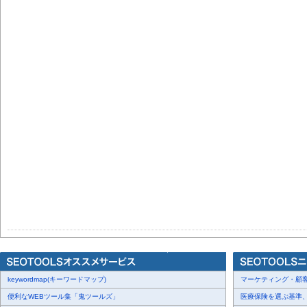
keywordmap(キーワードマップ)
マーケティング・顧客・
便利なWEBツール集「鬼ツールズ」
医療保険を選ぶ基準、圧