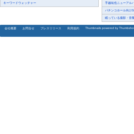
キーワードウォッチャー
手越祐也ニューアルバム
パチンコホール向けSN
眠っている撮影・音響・
Thumbnails powered by Thumbsho
会社概要
お問合せ
プレスリリース
利用規約