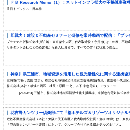
ＦＢ Research Memo（1）：ネットインフラ拡大や不採算事
注目トピックス 日本株
即戦力！建設＆不動産セミナーと研修を常時動画で配信！「プラチナ
プラチナ出版株式会社(所在地：東京都中央区、代表取締役：今井 修)はこの度、不
サルタント会社などの経営者から新入社員まで、すべての方々に役立つ総合...
神奈川県三浦市、地域資源を活用した観光活性化に関する連携協定を
三浦市(市長：吉田 英男)、株式会社地域経済活性化支援機構(所在地：東京都千代田区、社
株式会社(本社：横浜市西区、社長：原田 一之、以下 京急電鉄)、ミウラトラ...
[21/03/31] 三浦市、株式会社地域経済活性化支援機構、京浜急行電鉄株
花吉野カンツリー倶楽部にて『都ホテルズ＆リゾーツオリジナルジャ
近鉄不動産株式会社（本社：大阪市天王寺区／代表取締役社長：倉橋 孝壽）は、奈良
「花吉野カンツリー倶楽部」において、グループ会社である都ホテルズ＆リゾ...