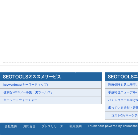
keywordmap(キーワードマップ)
医療保険を選ぶ基準、圧
便利なWEBツール集「鬼ツールズ」
手越祐也ニューアルバム
キーワードウォッチャー
パチンコホール向けSN
眠っている撮影・音響・
「コスト0円マーケティ
Thumbnails powered by Thumbsho
会社概要
お問合せ
プレスリリース
利用規約