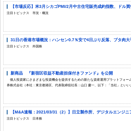
【市場反応】米3月シカゴPMI/2月中古住宅販売成約指数、ドル
注目トピックス 市況・概況
31日の香港市場概況：ハンセン0.7％安で4日ぶり反落、ブタ肉大
注目トピックス 外国株
新商品 『新宿区収益不動産担保付きファンド』を公開
個人投資家にさまざまな投資機会を提供するための新たな資産運用プラットフォーム「SAMU
券株式会社（本社：東京都港区、代表取締役社長：山口 慶一、以下：「当社」といいま.
【M&A速報：2021/03/31（2）】日立製作所、デジタルエンジニ
注目トピックス 日本株