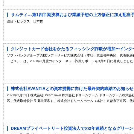
サムティ---第1四半期決算および業績予想の上方修正に加え配当
注目トピックス 日本株
クレジットカード会社をかたるフィッシング詐欺が増加〜インターネ
ソフトバンクグループのBBソフトサービス株式会社（本社：東京都中央区、代表取締役社長
ービス」）は、2021年2月度のインターネット詐欺リポートを3月31日に発表しました..
株式会社AVANTIAとの資本提携に向けた最終契約締結のお知らせ
2021年3月31日 株式会社DreamTown 株式会社ドリームホーム ドリームホーム株式会
区、代表取締役社長 藤井正和）、株式会社ドリームホーム（本社：京都市下京区、代表取
DREAMプライベートリート投資法人での2年連続となるグリーンロ