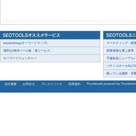
keywordmap(キーワードマップ)
マーケティング・顧客・
便利なWEBツール集「鬼ツールズ」
医療保険を選ぶ基準、圧
キーワードウォッチャー
手越祐也ニューアルバム
パチンコホール向けSN
眠っている撮影・音響・
Thumbnails powered by Thumbsho
会社概要
お問合せ
プレスリリース
利用規約