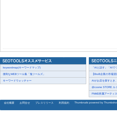
keywordmap(キーワードマップ)
「AIと話す」「AIでつ
便利なWEBツール集「鬼ツールズ」
【BtoB企業の市場浸
キーワードウォッチャー
AIがお店を探すとき、
@cosme STORE 
FNMD所属アーティスト 
Thumbnails powered by Thumbsho
会社概要
お問合せ
プレスリリース
利用規約