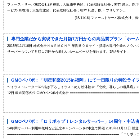
ファーストサーバ株式会社(所在地：大阪市中央区、代表取締役社長：村竹 昌人、以下
ービス(所在地：大阪市北区、代表取締役社長：杉本 礼彦、以下 ブリリアン...
[15/11/16] ファーストサーバ株式会社
専門企業だから実現できた月額1万円からの高品質プラン「ホームペ
2015年11月16日 株式会社ＨＡＲＭＯＮＹ 年間５００サイト指導の専門企業のノ
サーバーもついて月額１万円から新しいホームページを作れます。製品サイト...
GMOペパボ：「明星和楽2015in福岡」にて一日限りの特設ライ
〜イラストレーター326描き下ろしイラストぬり絵体験や 「北欧、暮らしの道具店」×「mi
12日 報道関係各位 GMOペパボ株式会社 =========================================
GMOペパボ：「ロリポップ！レンタルサーバー」14周年・申込者
14年間サーバー利用料無料など記念キャンペーンを2本立て開催 2015年11月11日 報
============================================================