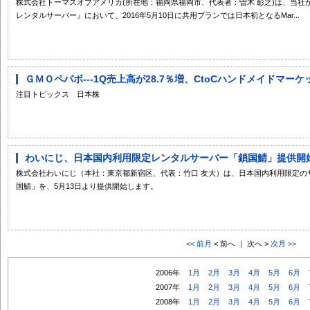
株式会社トーマスオブアメリカ(所在地：福岡県福岡市、代表者：曽木 彰之)は、当社が
レンタルサーバー』において、2016年5月10日に共用プランでは日本初となるMar...
ＧＭＯペパボ---1Q売上高が28.7％増、CtoCハンドメイドマーケッ
注目トピックス 日本株
わいにじ、日本国内利用限定レンタルサーバー「鎖国鯖」提供開
株式会社わいにじ（本社：東京都新宿区、代表：竹口 友大）は、日本国内利用限定の
国鯖」を、5月13日より提供開始します。
<< 前月
< 前へ ｜ 次へ >
次月 >>
2006年
1月
2月
3月
4月
5月
6月
2007年
1月
2月
3月
4月
5月
6月
2008年
1月
2月
3月
4月
5月
6月