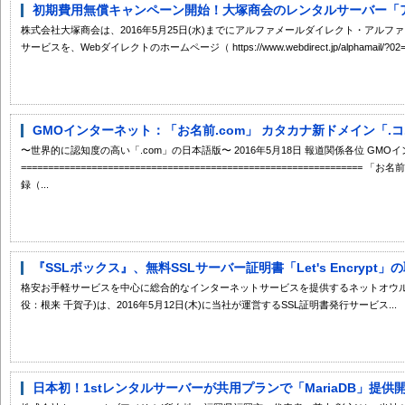
初期費用無償キャンペーン開始！大塚商会のレンタルサーバー「アル
株式会社大塚商会は、2016年5月25日(水)までにアルファメールダイレクト・アル
サービスを、Webダイレクトのホームページ（ https://www.webdirect.jp/alphamail/?02=01
GMOインターネット：「お名前.com」 カタカナ新ドメイン「.コ
〜世界的に認知度の高い「.com」の日本語版〜 2016年5月18日 報道関係各位 GM
===========================================================
録（...
『SSLボックス』、無料SSLサーバー証明書「Let's Encrypt
格安お手軽サービスを中心に総合的なインターネットサービスを提供するネットオウル
役：根来 千賀子)は、2016年5月12日(木)に当社が運営するSSL証明書発行サービス...
日本初！1stレンタルサーバーが共用プランで「MariaDB」提供開始 