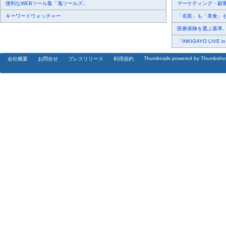
便利なWEBツール集「鬼ツールズ」
マーケティング・顧客・
キーワードウォッチャー
「名医」も「美食」も掲
医療保険を選ぶ基準、圧
「INKIGAYO LIVE 
Thumbnails powered by Thumbsho
会社概要
お問合せ
プレスリリース
利用規約