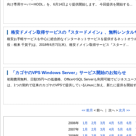
向け専用サーバーHODL」を、6月14日より提供開始します。 今回提供を開始する...
格安ドメイン取得サービスの『スタードメイン』、無料レンタルサー
格安お手軽サービスを中心に総合的なインターネットサービスを提供するネットオウル
役：根来 千賀子)は、2018年6月7日(木)、格安ドメイン取得サービス『スタード...
「カゴヤのVPS Windows Server」サービス開始のお知らせ
初期費用無料、日額35円〜の低価格、OfficeやSQL Serverも利用可能でビジネスユースにも
は、1つの契約で従来のカゴヤのVPSで提供しているLinuxに加え、新たに提供を開始する"Wi
<< 前月
< 前へ ｜ 次へ >
次月 >>
2006年
1月
2月
3月
4月
5月
6月
2007年
1月
2月
3月
4月
5月
6月
2008年
1月
2月
3月
4月
5月
6月