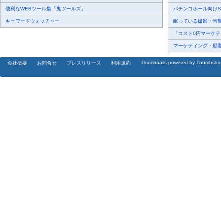
便利なWEBツール集「鬼ツールズ」
パチンコホール向けSN
キーワードウォッチャー
眠っている撮影・音響・
「コスト0円マーケティ
マーケティング・顧客・
Thumbnails powered by Thumbsho
会社概要
お問合せ
プレスリリース
利用規約